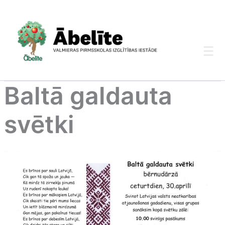
Skip
to
content
Baltā galdauta
svētki