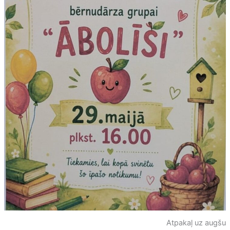
Atpakaļ uz augšu