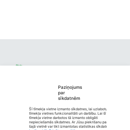
Paziņojums
Valmieras pirmsskolas izglītības
par
sīkdatnēm
iestāde "Ābelīte"
Saziņa
Šī tīmekļa vietne izmanto sīkdatnes, lai uzlabotu
tīmekļa vietnes funkcionalitāti un darbību. Lai šī
Izvēlne
tīmekļa vietne darbotos tā izmanto obligāti
Ātrās saites
nepieciešamās sīkdatnes. Ar Jūsu piekrišanu papildus
Sociālie tīkli
šajā vietnē var tikt izmantotas statistikas sīkdatnes.