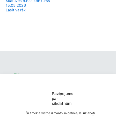
Skatuves runas konkurss
15.05.2026
Lasīt vairāk
Paziņojums
Valmieras pirmsskolas izglītības
par
sīkdatnēm
iestāde "Ābelīte"
Saziņa
Šī tīmekļa vietne izmanto sīkdatnes, lai uzlabotu