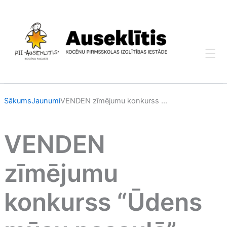
Skip
to
content
Sākums
Jaunumi
VENDEN zīmējumu konkurss ...
VENDEN
zīmējumu
konkurss “Ūdens