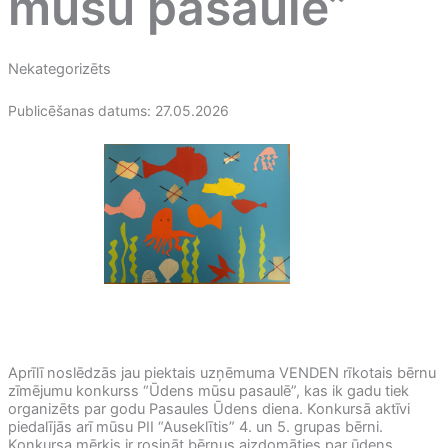
mūsu pasaulē”
Nekategorizēts
Publicēšanas datums: 27.05.2026
Aprīlī noslēdzās jau piektais uzņēmuma VENDEN rīkotais bērnu
zīmējumu konkurss “Ūdens mūsu pasaulē”, kas ik gadu tiek
organizēts par godu Pasaules Ūdens diena. Konkursā aktīvi
piedalījās arī mūsu PII “Auseklītis” 4. un 5. grupas bērni.
Konkursa mērķis ir rosināt bērnus aizdomāties par ūdens