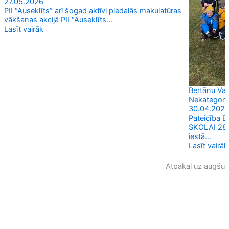
27.05.2026
PII “Auseklīts” arī šogad aktīvi piedalās makulatūras
vākšanas akcijā PII “Auseklīts...
Lasīt vairāk
Bertānu Val
Nekategori
30.04.202
Pateicība
SKOLAI 28. 
iestā...
Lasīt vairāk
Atpakaļ uz augšu