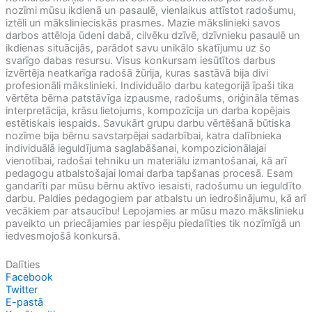
nozīmi mūsu ikdienā un pasaulē, vienlaikus attīstot radošumu,
iztēli un mākslinieciskās prasmes. Mazie mākslinieki savos
darbos attēloja ūdeni dabā, cilvēku dzīvē, dzīvnieku pasaulē un
ikdienas situācijās, parādot savu unikālo skatījumu uz šo
svarīgo dabas resursu. Visus konkursam iesūtītos darbus
izvērtēja neatkarīga radošā žūrija, kuras sastāvā bija divi
profesionāli mākslinieki. Individuālo darbu kategorijā īpaši tika
vērtēta bērna patstāvīga izpausme, radošums, oriģināla tēmas
interpretācija, krāsu lietojums, kompozīcija un darba kopējais
estētiskais iespaids. Savukārt grupu darbu vērtēšanā būtiska
nozīme bija bērnu savstarpējai sadarbībai, katra dalībnieka
individuālā ieguldījuma saglabāšanai, kompozicionālajai
vienotībai, radošai tehniku un materiālu izmantošanai, kā arī
pedagogu atbalstošajai lomai darba tapšanas procesā. Esam
gandarīti par mūsu bērnu aktīvo iesaisti, radošumu un ieguldīto
darbu. Paldies pedagogiem par atbalstu un iedrošinājumu, kā arī
vecākiem par atsaucību! Lepojamies ar mūsu mazo mākslinieku
paveikto un priecājamies par iespēju piedalīties tik nozīmīgā un
iedvesmojošā konkursā.
Dalīties
Facebook
Twitter
E-pastā