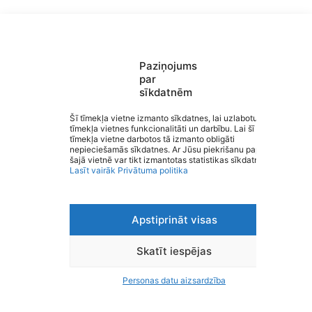
Paziņojums
par
Saziņa
sīkdatnēm
Izvēlne
Ātrās saites
Sociālie tīkli
Šī tīmekļa vietne izmanto sīkdatnes, lai uzlabotu
tīmekļa vietnes funkcionalitāti un darbību. Lai šī
tīmekļa vietne darbotos tā izmanto obligāti
Kocēnu PII “Auseklītis”
nepieciešamās sīkdatnes. Ar Jūsu piekrišanu papildus
šajā vietnē var tikt izmantotas statistikas sīkdatnes.
Lasīt vairāk
Privātuma politika
Apstiprināt visas
Viegli lasīt
Privātuma politika
Piekļūstamība
Skatīt iespējas
Ziņot par kļūdu
Personas datu aizsardzība
Personas datu aizsardzība
© 2026 Kocēnu PII “Auseklītis”