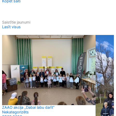
Kopēt saiti
Saistītie jaunumi
Lasīt visus
ZAAO akcija „Dabai labu darīt”
Nekategorizēts