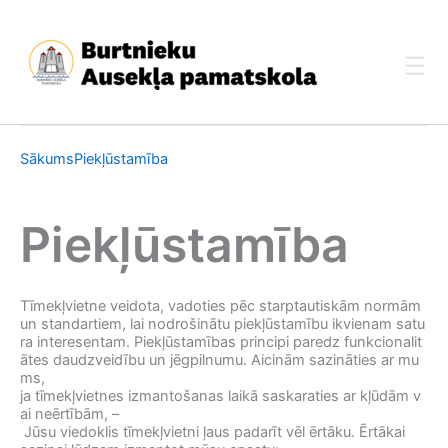
Skip
to
content
Sākums
Piekļūstamība
Piekļūstamība
Tīmekļvietne veidota, vadoties pēc starptautiskām normām
un standartiem, lai nodrošinātu piekļūstamību ikvienam satu
ra interesentam. Piekļūstamības principi paredz funkcionalit
ātes daudzveidību un jēgpilnumu. Aicinām sazināties ar mu
ms,
ja tīmekļvietnes izmantošanas laikā saskaraties ar kļūdām v
ai neērtībām, –
Jūsu viedoklis tīmekļvietni ļaus padarīt vēl ērtāku. Ērtākai