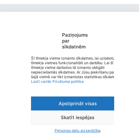
Paziņojums
par
sīkdatnēm
Burtnieku Ausekļa pamatskola
Saziņa
Šī tīmekļa vietne izmanto sīkdatnes, lai uzlabotu
tīmekļa vietnes funkcionalitāti un darbību. Lai šī
Izvēlne
tīmekļa vietne darbotos tā izmanto obligāti
Ātrās saites
nepieciešamās sīkdatnes. Ar Jūsu piekrišanu papildus
Sociālie tīkli
šajā vietnē var tikt izmantotas statistikas sīkdatnes.
Lasīt vairāk
Privātuma politika
Apstiprināt visas
Viegli lasīt
Privātuma politika
Piekļūstamība
Skatīt iespējas
Ziņot par kļūdu
Personas datu aizsardzība
Personas datu aizsardzība
© 2026 Burtnieku Ausekļa pamatskola