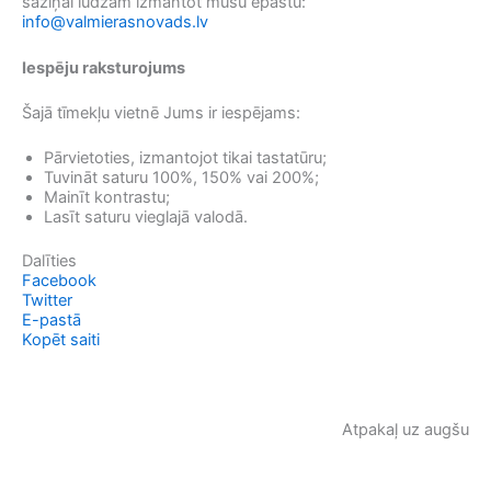
saziņai lūdzam izmantot mūsu epastu:
info@valmierasnovads.lv
Iespēju raksturojums
Šajā tīmekļu vietnē Jums ir iespējams:
Pārvietoties, izmantojot tikai tastatūru;
Tuvināt saturu 100%, 150% vai 200%;
Mainīt kontrastu;
Lasīt saturu vieglajā valodā.
Dalīties
Facebook
Twitter
E-pastā
Kopēt saiti
Atpakaļ uz augšu