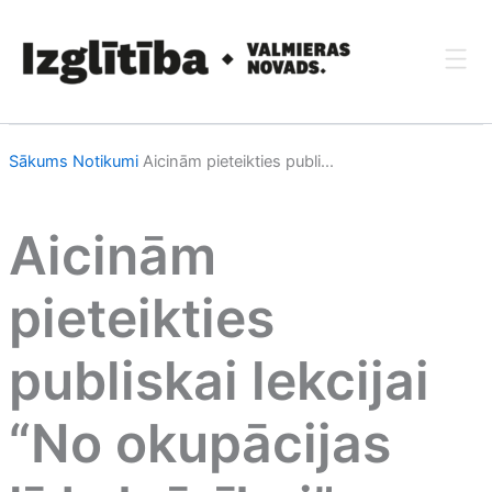
Skip
to
content
Sākums
Notikumi
Aicinām pieteikties publi...
Aicinām
pieteikties
publiskai lekcijai
“No okupācijas