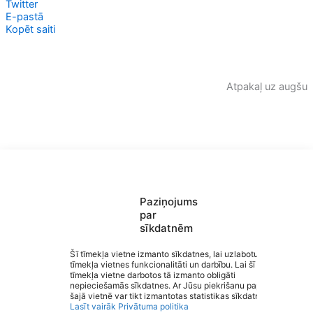
Twitter
E-pastā
Kopēt saiti
Atpakaļ uz augšu
Paziņojums
par
sīkdatnēm
Saziņa
Šī tīmekļa vietne izmanto sīkdatnes, lai uzlabotu
tīmekļa vietnes funkcionalitāti un darbību. Lai šī
Izvēlne
tīmekļa vietne darbotos tā izmanto obligāti
Ātrās saites
Izglītība Valmieras novadā
nepieciešamās sīkdatnes. Ar Jūsu piekrišanu papildus
Sociālie tīkli
šajā vietnē var tikt izmantotas statistikas sīkdatnes.
Lasīt vairāk
Privātuma politika