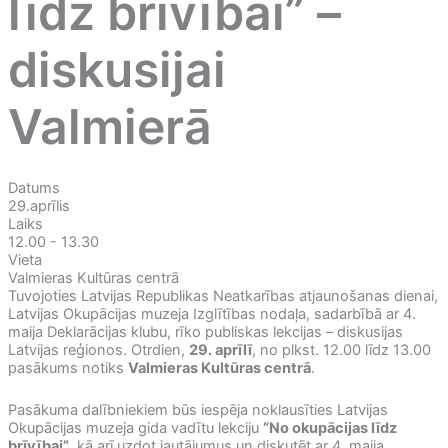
līdz brīvībai” –
diskusijai
Valmierā
Datums
29.aprīlis
Laiks
12.00 - 13.30
Vieta
Valmieras Kultūras centrā
Tuvojoties Latvijas Republikas Neatkarības atjaunošanas dienai,
Latvijas Okupācijas muzeja Izglītības nodaļa, sadarbībā ar 4.
maija Deklarācijas klubu, rīko publiskas lekcijas – diskusijas
Latvijas reģionos. Otrdien,
29. aprīlī
, no plkst. 12.00 līdz 13.00
pasākums notiks
Valmieras Kultūras centrā
.
Pasākuma dalībniekiem būs iespēja noklausīties Latvijas
Okupācijas muzeja gida vadītu lekciju
“No okupācijas līdz
brīvībai”
, kā arī uzdot jautājumus un diskutēt ar 4. maija