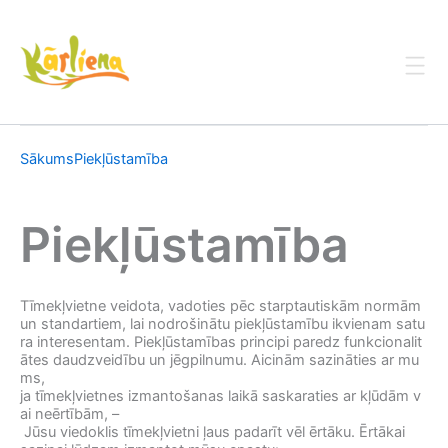
Skip
to
content
Sākums
Piekļūstamība
Piekļūstamība
Tīmekļvietne veidota, vadoties pēc starptautiskām normām
un standartiem, lai nodrošinātu piekļūstamību ikvienam satu
ra interesentam. Piekļūstamības principi paredz funkcionalit
ātes daudzveidību un jēgpilnumu. Aicinām sazināties ar mu
ms,
ja tīmekļvietnes izmantošanas laikā saskaraties ar kļūdām v
ai neērtībām, –
Jūsu viedoklis tīmekļvietni ļaus padarīt vēl ērtāku. Ērtākai