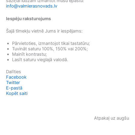
saziņai lūdzam izmantot mūsu epastu:
info@valmierasnovads.lv
Iespēju raksturojums
Šajā tīmekļu vietnē Jums ir iespējams:
Pārvietoties, izmantojot tikai tastatūru;
Tuvināt saturu 100%, 150% vai 200%;
Mainīt kontrastu;
Lasīt saturu vieglajā valodā.
Dalīties
Facebook
Twitter
E-pastā
Kopēt saiti
Atpakaļ uz augšu