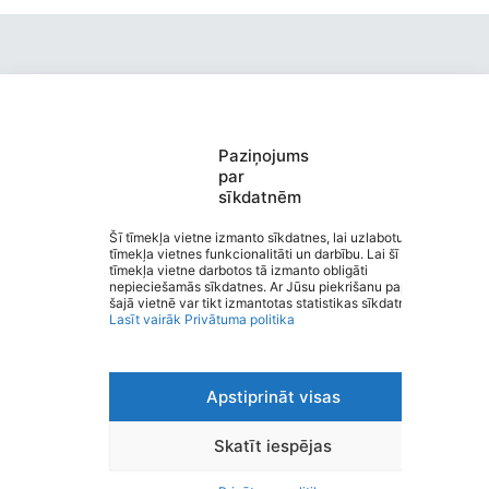
Paziņojums
Valmieras pirmsskolas izglītības
par
sīkdatnēm
iestāde “Kārliena”
Saziņa
Šī tīmekļa vietne izmanto sīkdatnes, lai uzlabotu
tīmekļa vietnes funkcionalitāti un darbību. Lai šī
Izvēlne
tīmekļa vietne darbotos tā izmanto obligāti
Ātrās saites
nepieciešamās sīkdatnes. Ar Jūsu piekrišanu papildus
Sociālie tīkli
šajā vietnē var tikt izmantotas statistikas sīkdatnes.
Lasīt vairāk
Privātuma politika
Apstiprināt visas
Viegli lasīt
Privātuma politika
Piekļūstamība
Skatīt iespējas
Ziņot par kļūdu
Personas datu aizsardzība