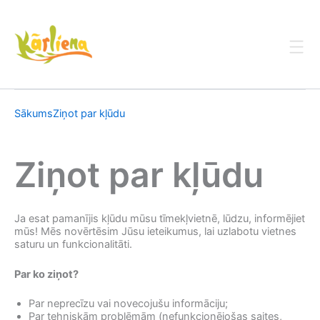
Skip
to
content
Sākums
Ziņot par kļūdu
Ziņot par kļūdu
Ja esat pamanījis kļūdu mūsu tīmekļvietnē, lūdzu, informējiet
mūs! Mēs novērtēsim Jūsu ieteikumus, lai uzlabotu vietnes
saturu un funkcionalitāti.
Par ko ziņot?
Par neprecīzu vai novecojušu informāciju;
Par tehniskām problēmām (nefunkcionējošas saites,