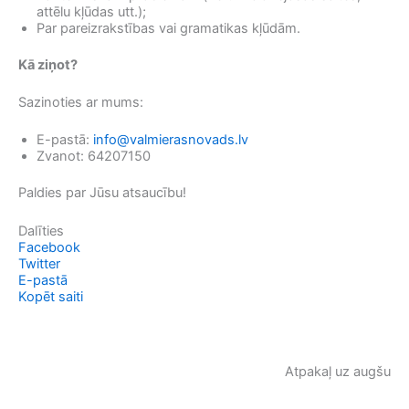
attēlu kļūdas utt.);
Par pareizrakstības vai gramatikas kļūdām.
Kā ziņot?
Sazinoties ar mums:
E-pastā:
info@valmierasnovads.lv
Zvanot: 64207150
Paldies par Jūsu atsaucību!
Dalīties
Facebook
Twitter
E-pastā
Kopēt saiti
Atpakaļ uz augšu