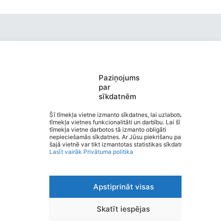
Paziņojums
Valmieras pirmsskolas izglītības
par
sīkdatnēm
iestāde “Kārliena”
Saziņa
Šī tīmekļa vietne izmanto sīkdatnes, lai uzlabotu
tīmekļa vietnes funkcionalitāti un darbību. Lai šī
Izvēlne
tīmekļa vietne darbotos tā izmanto obligāti
Ātrās saites
nepieciešamās sīkdatnes. Ar Jūsu piekrišanu papildus
Sociālie tīkli
šajā vietnē var tikt izmantotas statistikas sīkdatnes.
Lasīt vairāk
Privātuma politika
Apstiprināt visas
Viegli lasīt
Privātuma politika
Piekļūstamība
Skatīt iespējas
Ziņot par kļūdu