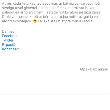
Atnes kādu lietu kas tev asociējas ar Latviju vai varbūt ir ļoti
svarīga tavai ģimenei – uzraksti arī mazu aprakstu lai vari
palepoties ar to arī citiem! Izstāde notiks abās iestāžu zālēs.
Droši vari ienest kopā ar bērnu un to jau nolikt uz galda vai
atdod skolotājām.
Lai skaista un stipra mūsu Latvija!
Dalīties
Facebook
Twitter
E-pastā
Kopēt saiti
Atpakaļ uz augšu