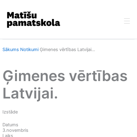
Skip
to
content
Sākums
Notikumi
Ģimenes vērtības Latvijai...
Ģimenes vērtības
Latvijai.
Izstāde
Datums
3.novembris
Laiks