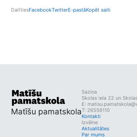
Dalīties
Facebook
Twitter
E-pastā
Kopēt saiti
Saziņa
Skolas iela 22 un Skolas
E:
matisu.pamatskola@v
Matīšu pamatskola
T: 26556110
Kontakti
Izvēlne
Aktualitātes
Par mums