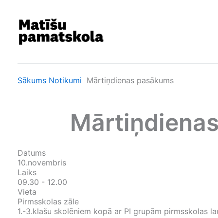
Skip
to
content
Sākums
Notikumi
Mārtiņdienas pasākums
Mārtiņdiena
Datums
10.novembris
Laiks
09.30 - 12.00
Vieta
Pirmsskolas zāle
1.-3.klašu skolēniem kopā ar PI grupām pirmsskolas la