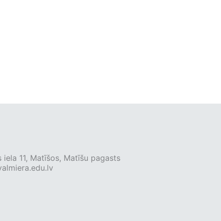
 iela 11, Matīšos, Matīšu pagasts
almiera.edu.lv