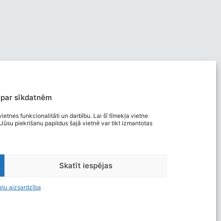
 par sīkdatnēm
ietnes funkcionalitāti un darbību. Lai šī tīmekļa vietne
Jūsu piekrišanu papildus šajā vietnē var tikt izmantotas
Viegli lasīt
Skatīt iespējas
Privātuma politika
Piekļūstamība
atu aizsardzība
Ziņot par kļūdu
Personas datu aizsardzība