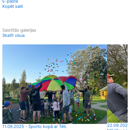
E-pastā
Kopēt saiti
Saistītās galerijas
Skatīt visus
22.09.2025 
11.09.2025 - Sporto kopā ar Tēti.