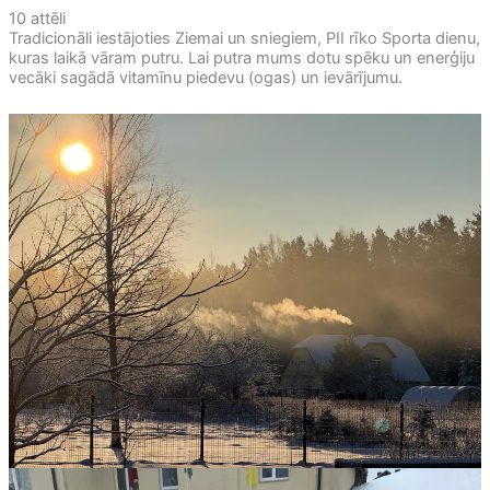
10 attēli
Tradicionāli iestājoties Ziemai un sniegiem, PII rīko Sporta dienu,
kuras laikā vāram putru. Lai putra mums dotu spēku un enerģiju
vecāki sagādā vitamīnu piedevu (ogas) un ievārījumu.