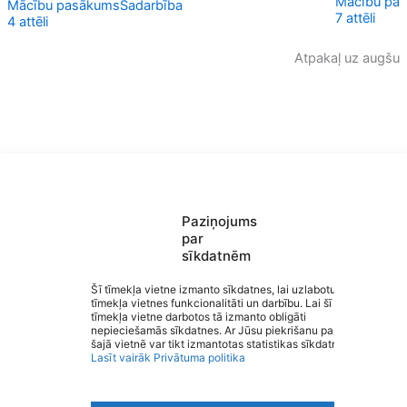
Mācību pa
Mācību pasākums
Sadarbība
7 attēli
4 attēli
Atpakaļ uz augšu
Paziņojums
par
sīkdatnēm
Saziņa
Šī tīmekļa vietne izmanto sīkdatnes, lai uzlabotu
Izvēlne
tīmekļa vietnes funkcionalitāti un darbību. Lai šī
Ātrās saites
tīmekļa vietne darbotos tā izmanto obligāti
Sociālie tīkli
Matīšu pamatskola
nepieciešamās sīkdatnes. Ar Jūsu piekrišanu papildus
šajā vietnē var tikt izmantotas statistikas sīkdatnes.
Lasīt vairāk
Privātuma politika