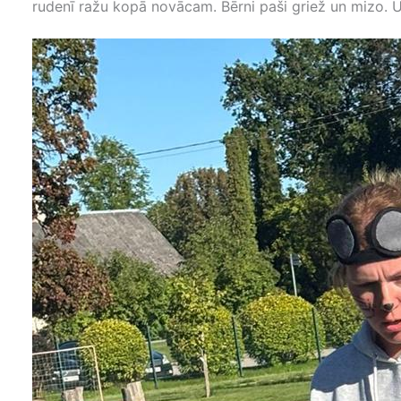
rudenī ražu kopā novācam. Bērni paši griež un mizo. U