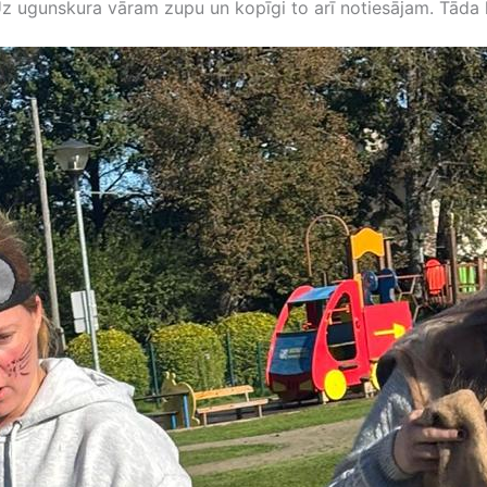
z ugunskura vāram zupu un kopīgi to arī notiesājam. Tāda l