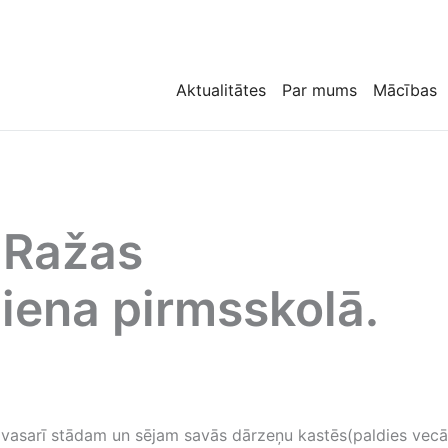
Aktualitātes
Par mums
Mācības
 Ražas
iena pirmsskolā.
pavasarī stādam un sējam savās dārzeņu kastēs(paldies vecā