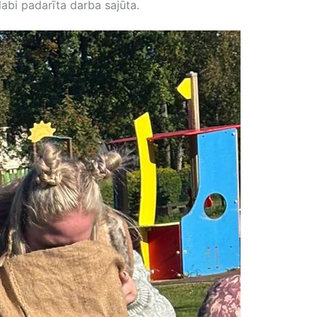
abi padarīta darba sajūta.