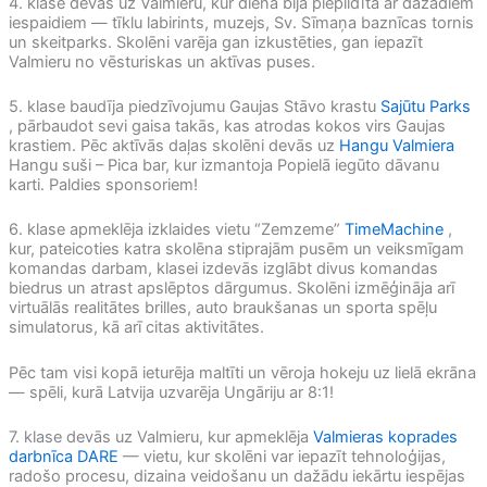
4. klase devās uz Valmieru, kur diena bija piepildīta ar dažādiem
iespaidiem — tīklu labirints, muzejs, Sv. Sīmaņa baznīcas tornis
un skeitparks. Skolēni varēja gan izkustēties, gan iepazīt
Valmieru no vēsturiskas un aktīvas puses.
5. klase baudīja piedzīvojumu Gaujas Stāvo krastu
Sajūtu Parks
, pārbaudot sevi gaisa takās, kas atrodas kokos virs Gaujas
krastiem. Pēc aktīvās daļas skolēni devās uz
Hangu Valmiera
Hangu suši – Pica bar, kur izmantoja Popielā iegūto dāvanu
karti. Paldies sponsoriem!
6. klase apmeklēja izklaides vietu “Zemzeme”
TimeMachine
,
kur, pateicoties katra skolēna stiprajām pusēm un veiksmīgam
komandas darbam, klasei izdevās izglābt divus komandas
biedrus un atrast apslēptos dārgumus. Skolēni izmēģināja arī
virtuālās realitātes brilles, auto braukšanas un sporta spēļu
simulatorus, kā arī citas aktivitātes.
Pēc tam visi kopā ieturēja maltīti un vēroja hokeju uz lielā ekrāna
— spēli, kurā Latvija uzvarēja Ungāriju ar 8:1!
7. klase devās uz Valmieru, kur apmeklēja
Valmieras koprades
darbnīca DARE
— vietu, kur skolēni var iepazīt tehnoloģijas,
radošo procesu, dizaina veidošanu un dažādu iekārtu iespējas