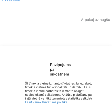
Atpakaļ uz augšu
Paziņojums
par
sīkdatnēm
Saziņa
Šī tīmekļa vietne izmanto sīkdatnes, lai uzlabotu
Izvēlne
tīmekļa vietnes funkcionalitāti un darbību. Lai šī
Ātrās saites
tīmekļa vietne darbotos tā izmanto obligāti
Sociālie tīkli
Matīšu pamatskola
nepieciešamās sīkdatnes. Ar Jūsu piekrišanu papildus
šajā vietnē var tikt izmantotas statistikas sīkdatnes.
Lasīt vairāk
Privātuma politika