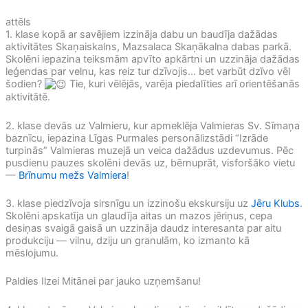
attēls
1. klase kopā ar savējiem izzināja dabu un baudīja dažādas
aktivitātes Skaņaiskalns, Mazsalaca Skaņākalna dabas parkā.
Skolēni iepazina teiksmām apvīto apkārtni un uzzināja dažādas
leģendas par velnu, kas reiz tur dzīvojis… bet varbūt dzīvo vēl
šodien?
Tie, kuri vēlējās, varēja piedalīties arī orientēšanās
aktivitātē.
2. klase devās uz Valmieru, kur apmeklēja Valmieras Sv. Sīmaņa
baznīcu, iepazina Līgas Purmales personālizstādi “Izrāde
turpinās” Valmieras muzejā un veica dažādus uzdevumus. Pēc
pusdienu pauzes skolēni devās uz, bērnuprāt, visforšāko vietu
—
Brīnumu mežs Valmiera
!
3. klase piedzīvoja sirsnīgu un izzinošu ekskursiju uz
Jēru Klubs
.
Skolēni apskatīja un glaudīja aitas un mazos jēriņus, cepa
desiņas svaigā gaisā un uzzināja daudz interesanta par aitu
produkciju — vilnu, dziju un granulām, ko izmanto kā
mēslojumu.
Paldies Ilzei Mitānei par jauko uzņemšanu!