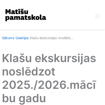
Skip
to
content
Sākums
Galerijas
Klašu ekskursijas noslēdz...
Klašu ekskursijas
noslēdzot
2025./2026.mācī
bu gadu