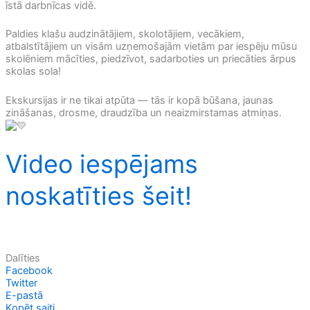
īstā darbnīcas vidē.
Paldies klašu audzinātājiem, skolotājiem, vecākiem,
atbalstītājiem un visām uzņemošajām vietām par iespēju mūsu
skolēniem mācīties, piedzīvot, sadarboties un priecāties ārpus
skolas sola!
Ekskursijas ir ne tikai atpūta — tās ir kopā būšana, jaunas
zināšanas, drosme, draudzība un neaizmirstamas atmiņas.
Video iespējams
noskatīties šeit!
Dalīties
Facebook
Twitter
E-pastā
Kopēt saiti