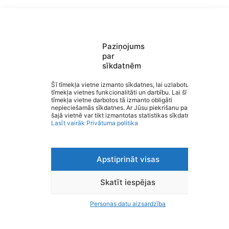
Paziņojums
par
sīkdatnēm
Saziņa
Šī tīmekļa vietne izmanto sīkdatnes, lai uzlabotu
Izvēlne
tīmekļa vietnes funkcionalitāti un darbību. Lai šī
Ātrās saites
tīmekļa vietne darbotos tā izmanto obligāti
Sociālie tīkli
Matīšu pamatskola
nepieciešamās sīkdatnes. Ar Jūsu piekrišanu papildus
šajā vietnē var tikt izmantotas statistikas sīkdatnes.
Lasīt vairāk
Privātuma politika
Apstiprināt visas
Viegli lasīt
Privātuma politika
Piekļūstamība
Skatīt iespējas
Ziņot par kļūdu
Personas datu aizsardzība
Personas datu aizsardzība
© 2026 Matīšu pamatskola