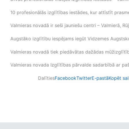
10 profesionālās izglītības iestādes, kur attīstīt pras
Valmieras novadā ir seši jauniešu centri – Valmierā, R
Augstāko izglītību iespējams iegūt Vidzemes Augstsko
Valmieras novadā tiek piedāvātas dažādas mūžizglītīb
Valmieras novada Izglītības pārvalde sadarbībā ar paš
Dalīties
Facebook
Twitter
E-pastā
Kopēt sai