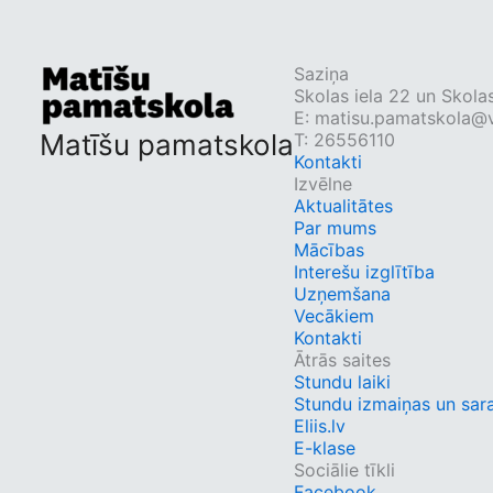
Saziņa
Skolas iela 22 un Skolas
E:
matisu.pamatskola@v
Matīšu pamatskola
T: 26556110
Kontakti
Izvēlne
Aktualitātes
Par mums
Mācības
Interešu izglītība
Uzņemšana
Vecākiem
Kontakti
Ātrās saites
Stundu laiki
Stundu izmaiņas un sar
Eliis.lv
E-klase
Sociālie tīkli
Facebook