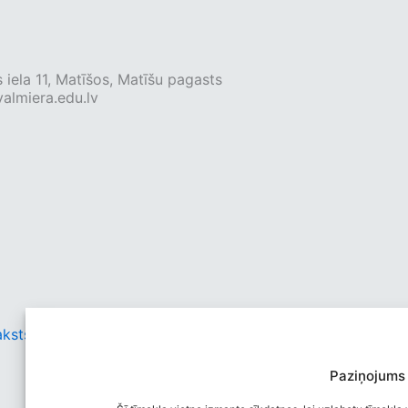
 iela 11, Matīšos, Matīšu pagasts
almiera.edu.lv
aksts
Paziņojums