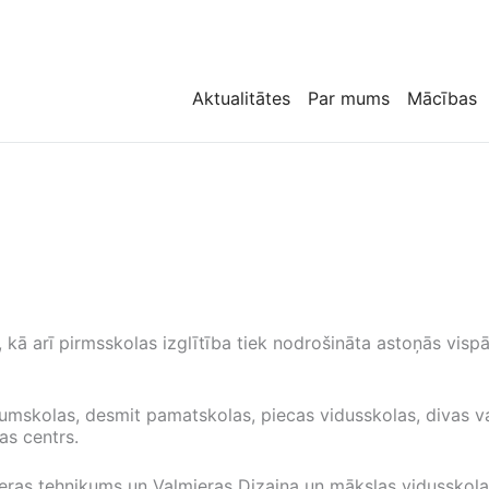
Aktualitātes
Par mums
Mācības
 kā arī pirmsskolas izglītība tiek nodrošināta astoņās vispā
kumskolas, desmit pamatskolas, piecas vidusskolas, divas val
as centrs.
mieras tehnikums un Valmieras Dizaina un mākslas vidusskola