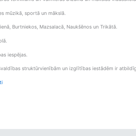
mes mūzikā, sportā un mākslā.
ūjienā, Burtniekos, Mazsalacā, Naukšēnos un Trikātā.
lā.
as iespējas.
valdības struktūrvienībām un izglītības iestādēm ir atbild
ti