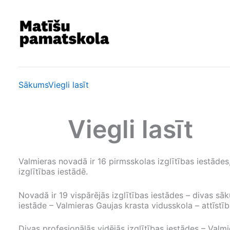
Skip
to
content
Sākums
Viegli lasīt
Viegli lasīt
Valmieras novadā ir 16 pirmsskolas izglītības iestādes,
izglītības iestādē.
Novadā ir 19 vispārējās izglītības iestādes – divas sā
iestāde – Valmieras Gaujas krasta vidusskola – attīstīb
Divas profesionālās vidējās izglītības iestādes – Val