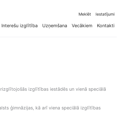
Meklēt
Iestatījumi
Interešu izglītība
Uzņemšana
Vecākiem
Kontakti
rizglītojošās izglītības iestādēs un vienā speciālā
sts ģimnāzijas, kā arī viena speciālā izglītības
.