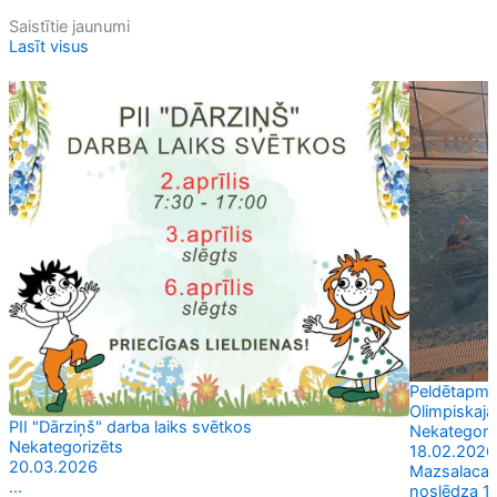
Saistītie jaunumi
Lasīt visus
Peldētapmā
Olimpiskajā
PII "Dārziņš" darba laiks svētkos
Nekategori
Nekategorizēts
18.02.2026
20.03.2026
Mazsalacas 
...
noslēdza 12