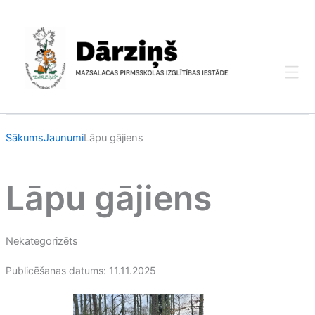
Skip
to
content
Sākums
Jaunumi
Lāpu gājiens
Lāpu gājiens
Nekategorizēts
Publicēšanas datums: 11.11.2025