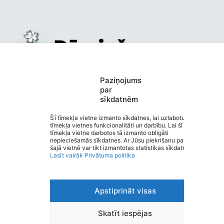
Mazsalacas pirmsskolas izglītības
Paziņojums
par
iestāde “Dārziņš”
sīkdatnēm
Saziņa
Izvēlne
Šī tīmekļa vietne izmanto sīkdatnes, lai uzlabotu
tīmekļa vietnes funkcionalitāti un darbību. Lai šī
Ātrās saites
tīmekļa vietne darbotos tā izmanto obligāti
Sociālie tīkli
nepieciešamās sīkdatnes. Ar Jūsu piekrišanu papildus
šajā vietnē var tikt izmantotas statistikas sīkdatnes.
Lasīt vairāk
Privātuma politika
Viegli lasīt
Apstiprināt visas
Privātuma politika
Piekļūstamība
Ziņot par kļūdu
Skatīt iespējas
Personas datu aizsardzība