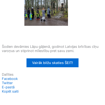
Šodien devāmies Lāpu gājienā, godinot Latvijas brīvības cīņu
varoņus un stiprinot mīlestību pret savu zemi.
Vairāk bilžu skaties ŠEIT!
Dalīties
Facebook
Twitter
E-pastā
Kopēt saiti