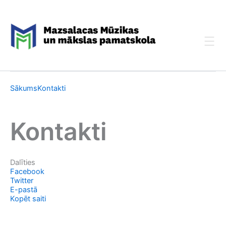
Skip
to
content
Sākums
Kontakti
Kontakti
Dalīties
Facebook
Twitter
E-pastā
Kopēt saiti