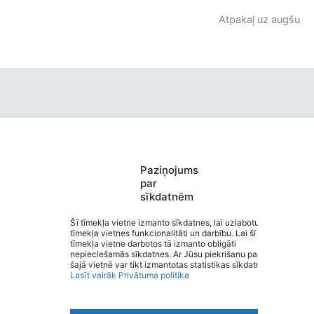
Atpakaļ uz augšu
Paziņojums
Mazsalacas Mūzikas un mākslas
par
sīkdatnēm
pamatskola
Saziņa
Šī tīmekļa vietne izmanto sīkdatnes, lai uzlabotu
tīmekļa vietnes funkcionalitāti un darbību. Lai šī
Izvēlne
tīmekļa vietne darbotos tā izmanto obligāti
Ātrās saites
nepieciešamās sīkdatnes. Ar Jūsu piekrišanu papildus
Sociālie tīkli
šajā vietnē var tikt izmantotas statistikas sīkdatnes.
Lasīt vairāk
Privātuma politika