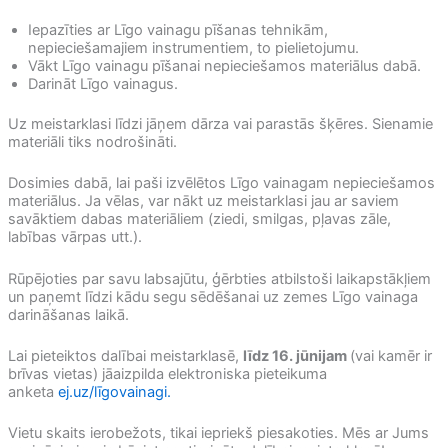
Iepazīties ar Līgo vainagu pīšanas tehnikām,
nepieciešamajiem instrumentiem, to pielietojumu.
Vākt Līgo vainagu pīšanai nepieciešamos materiālus dabā.
Darināt Līgo vainagus.
Uz meistarklasi līdzi jāņem dārza vai parastās šķēres. Sienamie
materiāli tiks nodrošināti.
Dosimies dabā, lai paši izvēlētos Līgo vainagam nepieciešamos
materiālus. Ja vēlas, var nākt uz meistarklasi jau ar saviem
savāktiem dabas materiāliem (ziedi, smilgas, pļavas zāle,
labības vārpas utt.).
Rūpējoties par savu labsajūtu, ģērbties atbilstoši laikapstākļiem
un paņemt līdzi kādu segu sēdēšanai uz zemes Līgo vainaga
darināšanas laikā.
Lai pieteiktos dalībai meistarklasē,
līdz 16. jūnijam
(vai kamēr ir
brīvas vietas) jāaizpilda elektroniska pieteikuma
anketa
ej.uz/līgovainagi.
Vietu skaits ierobežots, tikai iepriekš piesakoties. Mēs ar Jums