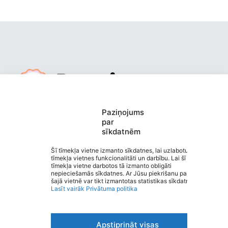
Mūrmuižas pirmsskolas izglītības
Paziņojums
par
iestāde “Pasaciņa”
sīkdatnēm
Saziņa
Izvēlne
Šī tīmekļa vietne izmanto sīkdatnes, lai uzlabotu
tīmekļa vietnes funkcionalitāti un darbību. Lai šī
Ātrās saites
tīmekļa vietne darbotos tā izmanto obligāti
Sociālie tīkli
nepieciešamās sīkdatnes. Ar Jūsu piekrišanu papildus
šajā vietnē var tikt izmantotas statistikas sīkdatnes.
Lasīt vairāk
Privātuma politika
Viegli lasīt
Apstiprināt visas