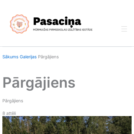
Skip
to
content
Sākums
Galerijas
Pārgājiens
Pārgājiens
Pārgājiens
8 attēli