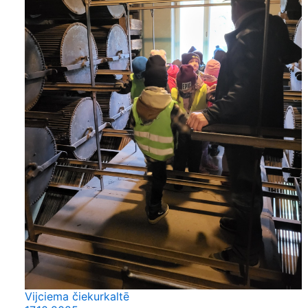
Vijciema čiekurkaltē