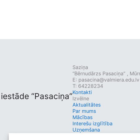
Saziņa
“Bērnudārzs Pasaciņa” , Mūr
E:
pasacina@valmiera.edu.lv
T: 64228234
Kontakti
 iestāde “Pasaciņa”
Izvēlne
Aktualitātes
Par mums
Mācības
Interešu izglītība
Uzņemšana
Vecākiem