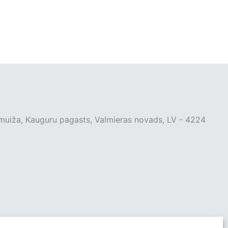
muiža, Kauguru pagasts, Valmieras novads, LV - 4224