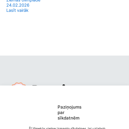
Ziemas olimpiāde
24.02.2026
Lasīt vairāk
Mūrmuižas pirmsskolas izglītības
Paziņojums
par
iestāde “Pasaciņa”
sīkdatnēm
Saziņa
Izvēlne
Šī tīmekļa vietne izmanto sīkdatnes, lai uzlabotu