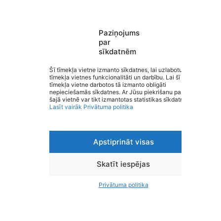
Paziņojums
par
sīkdatnēm
Saziņa
Šī tīmekļa vietne izmanto sīkdatnes, lai uzlabotu
tīmekļa vietnes funkcionalitāti un darbību. Lai šī
Izvēlne
tīmekļa vietne darbotos tā izmanto obligāti
Ātrās saites
Izglītība Valmieras novadā
nepieciešamās sīkdatnes. Ar Jūsu piekrišanu papildus
Sociālie tīkli
šajā vietnē var tikt izmantotas statistikas sīkdatnes.
Lasīt vairāk
Privātuma politika
Apstiprināt visas
Viegli lasīt
Privātuma politika
Piekļūstamība
Skatīt iespējas
Ziņot par kļūdu
Personas datu aizsardzība
Privātuma politika
© 2026 Izglītība Valmieras novadā