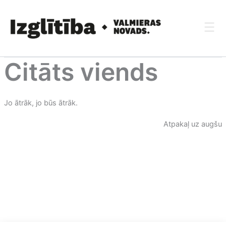
Skip
to
content
Citāts viends
Jo ātrāk, jo būs ātrāk.
Atpakaļ uz augšu