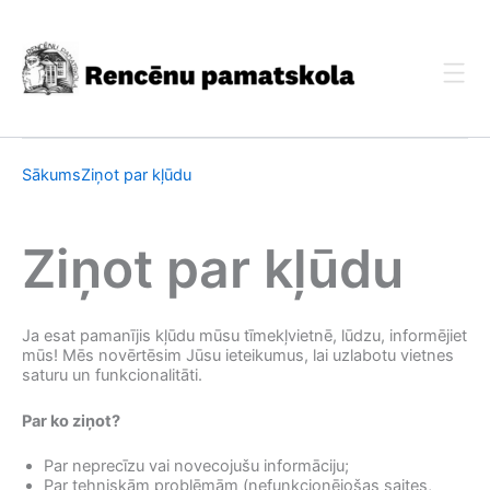
Skip
to
content
Sākums
Ziņot par kļūdu
Ziņot par kļūdu
Ja esat pamanījis kļūdu mūsu tīmekļvietnē, lūdzu, informējiet
mūs! Mēs novērtēsim Jūsu ieteikumus, lai uzlabotu vietnes
saturu un funkcionalitāti.
Par ko ziņot?
Par neprecīzu vai novecojušu informāciju;
Par tehniskām problēmām (nefunkcionējošas saites,