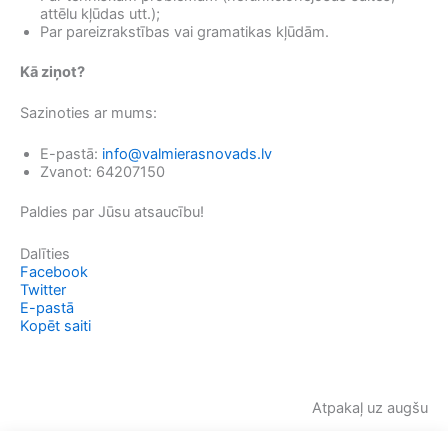
attēlu kļūdas utt.);
Par pareizrakstības vai gramatikas kļūdām.
Kā ziņot?
Sazinoties ar mums:
E-pastā:
info@valmierasnovads.lv
Zvanot: 64207150
Paldies par Jūsu atsaucību!
Dalīties
Facebook
Twitter
E-pastā
Kopēt saiti
Atpakaļ uz augšu