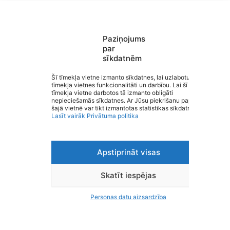
Paziņojums
par
sīkdatnēm
Saziņa
Šī tīmekļa vietne izmanto sīkdatnes, lai uzlabotu
Izvēlne
tīmekļa vietnes funkcionalitāti un darbību. Lai šī
Ātrās saites
tīmekļa vietne darbotos tā izmanto obligāti
Rubenes pamatskola
Sociālie tīkli
nepieciešamās sīkdatnes. Ar Jūsu piekrišanu papildus
šajā vietnē var tikt izmantotas statistikas sīkdatnes.
Lasīt vairāk
Privātuma politika
Apstiprināt visas
Viegli lasīt
Privātuma politika
Piekļūstamība
Skatīt iespējas
Ziņot par kļūdu
Personas datu aizsardzība
Personas datu aizsardzība
© 2026 Rubenes pamatskola