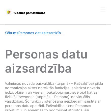
Skip
to
content
Sākums
Personas datu aizsardzīb...
Personas datu
aizsardzība
Valmieras novada pašvaldība (turpmāk – Pašvaldība) pilda
normatīvajos aktos noteiktās funkcijas, sniedzot novada
iedzīvotājiem un viesiem pakalpojumus, ievērojot katras
fiziskās personas (turpmāk – Persona) individuālās
vajadzības. Šo funkciju īstenošana neizbēgami saistīta ar
personas datu apstrādi. Pašvaldība ciena Personas
privātumu un apņemas to nodrošināt atbilstoši šai