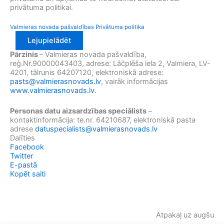
privātuma politikai.
Valmieras novada pašvaldības Privātuma politika
Lejupielādēt
Pārzinis
– Valmieras novada pašvaldība,
reģ.Nr.90000043403, adrese: Lāčplēša iela 2, Valmiera, LV-
4201, tālrunis 64207120, elektroniskā adrese:
pasts@valmierasnovads.lv
, vairāk informācijas
www.valmierasnovads.lv
.
Personas datu aizsardzības speciālists
–
kontaktinformācija: te.nr. 64210687, elektroniskā pasta
adrese
datuspecialists@valmierasnovads.lv
Dalīties
Facebook
Twitter
E-pastā
Kopēt saiti
Atpakaļ uz augšu