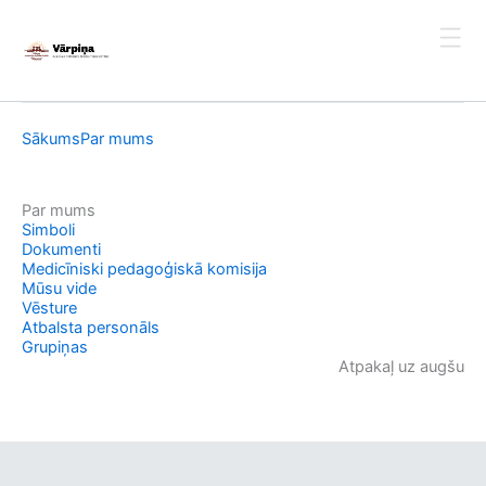
Skip
to
content
Sākums
Par mums
Par mums
Simboli
Dokumenti
Medicīniski pedagoģiskā komisija
Mūsu vide
Vēsture
Atbalsta personāls
Grupiņas
Atpakaļ uz augšu