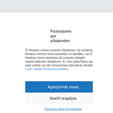
Paziņojums
Rūjienas pirmsskolas izglītības
par
sīkdatnēm
iestāde ,,Vārpiņa”
Saziņa
Šī tīmekļa vietne izmanto sīkdatnes, lai uzlabotu
tīmekļa vietnes funkcionalitāti un darbību. Lai šī
Izvēlne
tīmekļa vietne darbotos tā izmanto obligāti
Ātrās saites
nepieciešamās sīkdatnes. Ar Jūsu piekrišanu papildus
Sociālie tīkli
šajā vietnē var tikt izmantotas statistikas sīkdatnes.
Lasīt vairāk
Privātuma politika
Apstiprināt visas
Viegli lasīt
Privātuma politika
Piekļūstamība
Skatīt iespējas
Ziņot par kļūdu
Personas datu aizsardzība
Personas datu aizsardzība