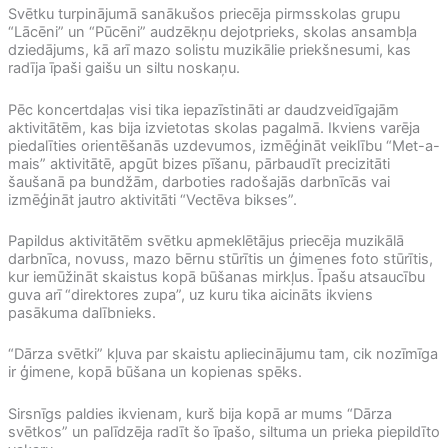
Svētku turpinājumā sanākušos priecēja pirmsskolas grupu
“Lācēni” un “Pūcēni” audzēkņu dejotprieks, skolas ansambļa
dziedājums, kā arī mazo solistu muzikālie priekšnesumi, kas
radīja īpaši gaišu un siltu noskaņu.
Pēc koncertdaļas visi tika iepazīstināti ar daudzveidīgajām
aktivitātēm, kas bija izvietotas skolas pagalmā. Ikviens varēja
piedalīties orientēšanās uzdevumos, izmēģināt veiklību “Met-a-
mais” aktivitātē, apgūt bizes pīšanu, pārbaudīt precizitāti
šaušanā pa bundžām, darboties radošajās darbnīcās vai
izmēģināt jautro aktivitāti “Vectēva bikses”.
Papildus aktivitātēm svētku apmeklētājus priecēja muzikālā
darbnīca, novuss, mazo bērnu stūrītis un ģimenes foto stūrītis,
kur iemūžināt skaistus kopā būšanas mirkļus. Īpašu atsaucību
guva arī “direktores zupa”, uz kuru tika aicināts ikviens
pasākuma dalībnieks.
“Dārza svētki” kļuva par skaistu apliecinājumu tam, cik nozīmīga
ir ģimene, kopā būšana un kopienas spēks.
Sirsnīgs paldies ikvienam, kurš bija kopā ar mums “Dārza
svētkos” un palīdzēja radīt šo īpašo, siltuma un prieka piepildīto