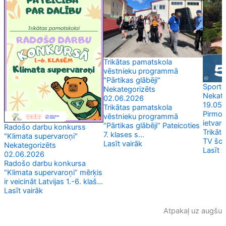
Trikātas pamatskola
vēstnieku programmā
"Pārtikas glābēji"
Sporto
Nekategorizēts
Nekate
02.06.2026
19.05
Trikātas pamatskola
Pirmo r
vēstnieku programmā
ietvar
“Pārtikas glābēji” Pateicoties
Radošo darbu konkurss
Trikāt
7. klases s...
"Klimata supervaroņi"
TV šovā
Lasīt vairāk
Nekategorizēts
Lasīt v
02.06.2026
Radošo darbu konkursa
“Klimata supervaroņi” mērķis
ir veicināt Latvijas 1.-6. klaš...
Lasīt vairāk
Atpakaļ uz augšu