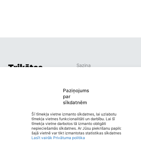
Saziņa
Izvēlne
Ātrās saites
Sociālie tīkli
Trikātas pamatskola
Paziņojums
par
sīkdatnēm
Šī tīmekļa vietne izmanto sīkdatnes, lai uzlabotu
Viegli lasīt
tīmekļa vietnes funkcionalitāti un darbību. Lai šī
Privātuma politika
tīmekļa vietne darbotos tā izmanto obligāti
nepieciešamās sīkdatnes. Ar Jūsu piekrišanu papildus
Piekļūstamība
šajā vietnē var tikt izmantotas statistikas sīkdatnes.
Ziņot par kļūdu
Lasīt vairāk
Privātuma politika
Personas datu aizsardzība