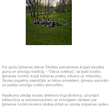
Par godu Ģimenes dienai Trikātas pamatskola šogad aizsāka
jaunu un sirsnīgu tradīciju – “Dārza svētkus”, lai īpaši izceltu
ģimenes nozīmi, kopā būšanas prieku, siltumu un mīlestību.
Skolas pagalms piepildījās ar bērnu smiekliem, ģimeņu sarunām
un patiesi sirsnīgu svētku atmosfēru.
Pasākumu atklāja skolas direktore Inga Boškina, uzrunājot
klātesošos ar iedvesmojošiem un sirsnīgiem vārdiem par
ģimenes nozīmi ikviena cilvēka dzīvē un skolas kopienas spēku.