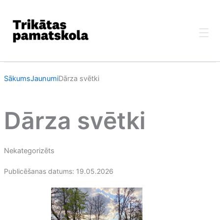
Skip
to
content
Sākums
Jaunumi
Dārza svētki
Dārza svētki
Nekategorizēts
Publicēšanas datums: 19.05.2026