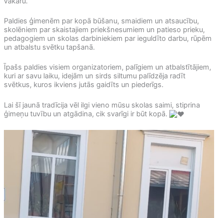
vakaru.
Paldies ģimenēm par kopā būšanu, smaidiem un atsaucību,
skolēniem par skaistajiem priekšnesumiem un patieso prieku,
pedagogiem un skolas darbiniekiem par ieguldīto darbu, rūpēm
un atbalstu svētku tapšanā.
Īpašs paldies visiem organizatoriem, palīgiem un atbalstītājiem,
kuri ar savu laiku, idejām un sirds siltumu palīdzēja radīt
svētkus, kuros ikviens jutās gaidīts un piederīgs.
Lai šī jaunā tradīcija vēl ilgi vieno mūsu skolas saimi, stiprina
ģimeņu tuvību un atgādina, cik svarīgi ir būt kopā.