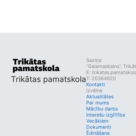
Saziņa
“Gaismaskalns”, Trikā
E:
trikatas.pamatskol
Trikātas pamatskola
T: 20364920
Kontakti
Izvēlne
Aktualitātes
Par mums
Mācību darbs
Interešu izglītība
Vecākiem
Dokumenti
Ēdināšana