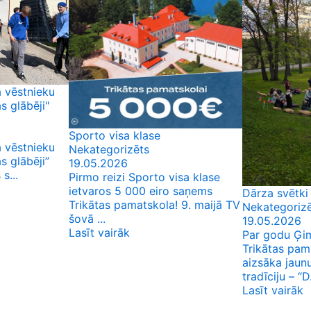
 vēstnieku
 glābēji"
Sporto visa klase
 vēstnieku
Nekategorizēts
 glābēji”
19.05.2026
s...
Pirmo reizi Sporto visa klase
ietvaros 5 000 eiro saņems
Dārza svētki
Trikātas pamatskola! 9. maijā TV
Nekategoriz
šovā ...
19.05.2026
Lasīt vairāk
Par godu Ģi
Trikātas pam
aizsāka jaunu
tradīciju – “D.
Lasīt vairāk