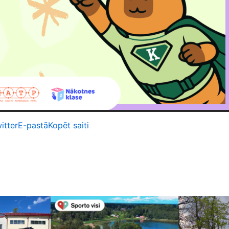
itter
E-pastā
Kopēt saiti