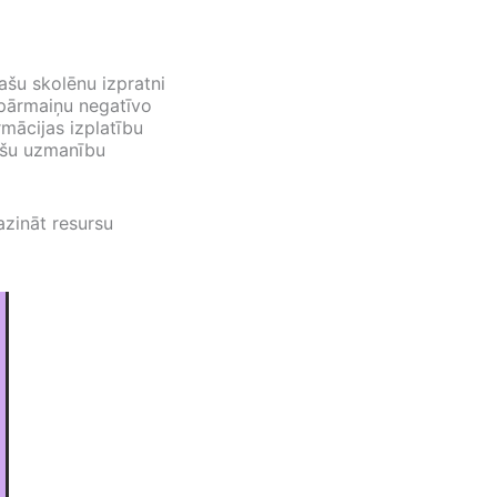
ašu skolēnu izpratni
 pārmaiņu negatīvo
mācijas izplatību
ašu uzmanību
azināt resursu