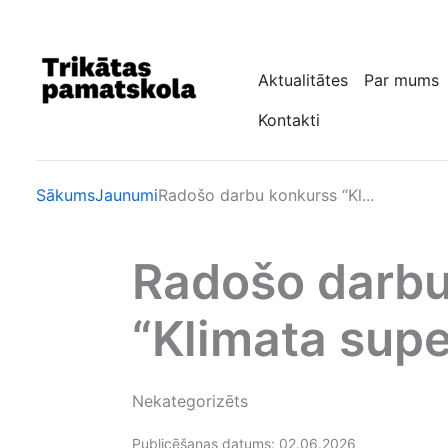
Skip
to
content
Aktualitātes
Par mums
Kontakti
Sākums
Jaunumi
Radošo darbu konkurss “Kl...
Radošo darbu
“Klimata supe
Nekategorizēts
Publicēšanas datums: 02.06.2026