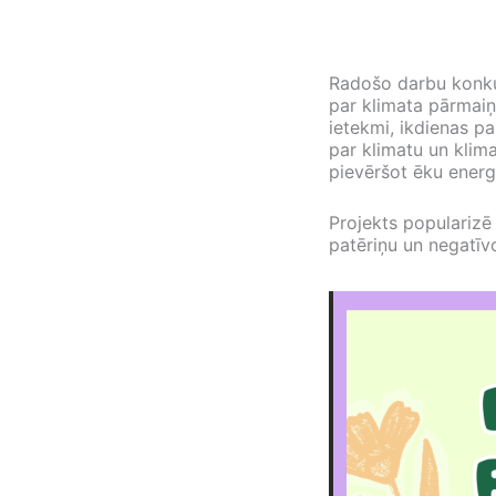
Radošo darbu konkurs
par klimata pārmaiņ
ietekmi, ikdienas p
par klimatu un kli
pievēršot ēku energo
Projekts popularizē
patēriņu un negatīvo