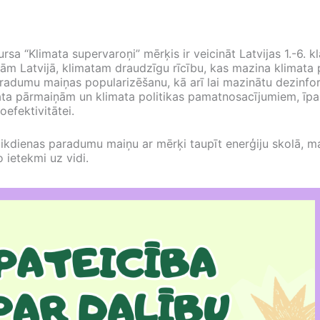
a “Klimata supervaroņi” mērķis ir veicināt Latvijas 1.-6. kl
ām Latvijā, klimatam draudzīgu rīcību, kas mazina klimata
aradumu maiņas popularizēšanu, kā arī lai mazinātu dezinfor
mata pārmaiņām un klimata politikas pamatnosacījumiem, īp
efektivitātei.
 ikdienas paradumu maiņu ar mērķi taupīt enerģiju skolā, m
 ietekmi uz vidi.