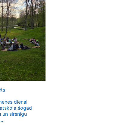
ēts
menes dienai
atskola šogad
 un sirsnīgu
..