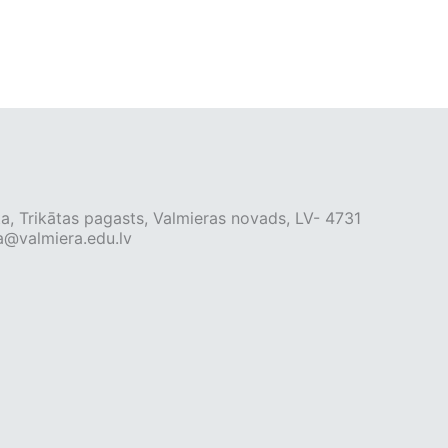
ta, Trikātas pagasts, Valmieras novads, LV- 4731
a@valmiera.edu.lv