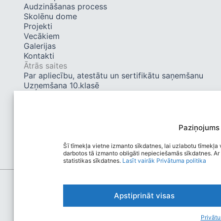
Audzināšanas process
Skolēnu dome
Projekti
Vecākiem
Galerijas
Kontakti
Ātrās saites
Par apliecību, atestātu un sertifikātu saņemšanu
Uzņemšana 10.klasē
Skolas formas
Sociālie tīkli
Facebook
Twitter
Paziņojums
Instagram
Tiktok
Šī tīmekļa vietne izmanto sīkdatnes, lai uzlabotu tīmekļa v
darbotos tā izmanto obligāti nepieciešamās sīkdatnes. Ar 
statistikas sīkdatnes.
Lasīt vairāk
Privātuma politika
Apstiprināt visas
Privātu