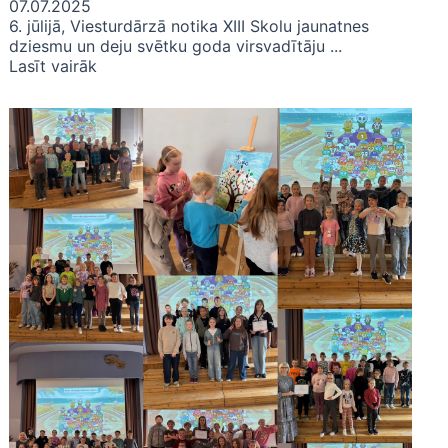
07.07.2025
6. jūlijā, Viesturdārzā notika XIII Skolu jaunatnes
dziesmu un deju svētku goda virsvadītāju ...
Lasīt vairāk