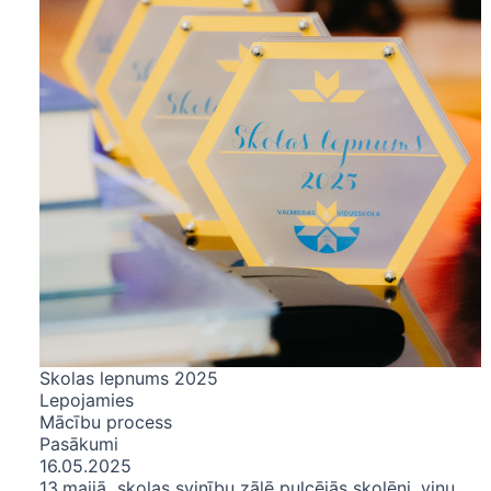
Skolas lepnums 2025
Lepojamies
Mācību process
Pasākumi
16.05.2025
13.maijā skolas svinību zālē pulcējās skolēni, viņu