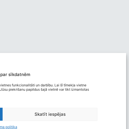
 par sīkdatnēm
ietnes funkcionalitāti un darbību. Lai šī tīmekļa vietne
Jūsu piekrišanu papildus šajā vietnē var tikt izmantotas
Viegli lasīt
Skatīt iespējas
Privātuma politika
Piekļūstamība
ma politika