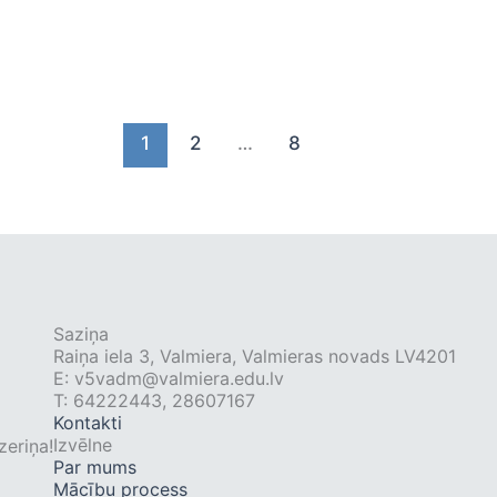
1
2
…
8
Saziņa
Raiņa iela 3, Valmiera, Valmieras novads LV4201
E:
v5vadm@valmiera.edu.lv
T: 64222443, 28607167
Kontakti
Izvēlne
zeriņa!
Par mums
Mācību process