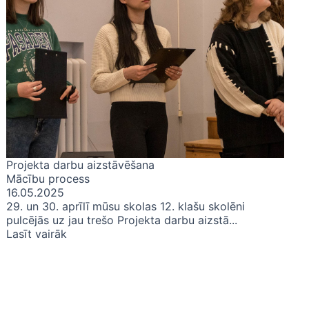
Projekta darbu aizstāvēšana
Mācību process
16.05.2025
29. un 30. aprīlī mūsu skolas 12. klašu skolēni
pulcējās uz jau trešo Projekta darbu aizstā...
Lasīt vairāk