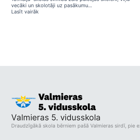
vecāki un skolotāji uz pasākumu...
Lasīt vairāk
Valmieras 5. vidusskola
Draudzīgākā skola bērniem pašā Valmieras sirdī, pie e