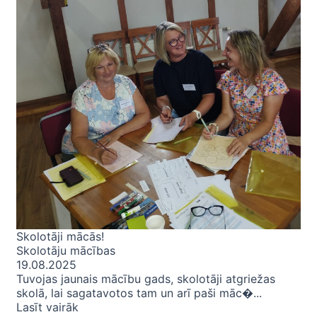
Skolotāji mācās!
Skolotāju mācības
19.08.2025
Tuvojas jaunais mācību gads, skolotāji atgriežas
skolā, lai sagatavotos tam un arī paši māc�...
Lasīt vairāk