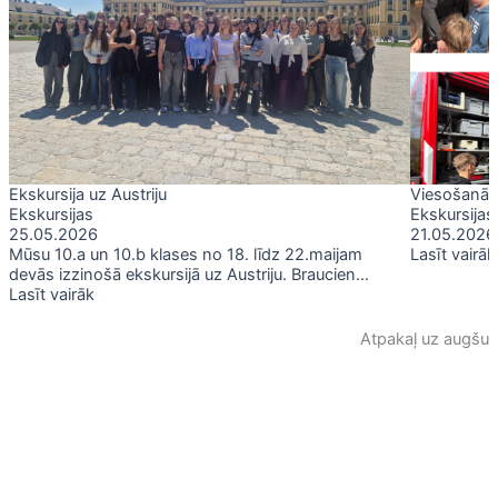
Ekskursija uz Austriju
Viesošanās
Ekskursijas
Ekskursijas
25.05.2026
21.05.2026
Mūsu 10.a un 10.b klases no 18. līdz 22.maijam
Lasīt vairāk
devās izzinošā ekskursijā uz Austriju. Braucien...
Lasīt vairāk
Atpakaļ uz augšu