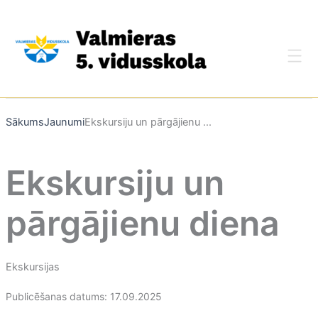
Skip
to
content
Sākums
Jaunumi
Ekskursiju un pārgājienu ...
Ekskursiju un
pārgājienu diena
Ekskursijas
Publicēšanas datums: 17.09.2025