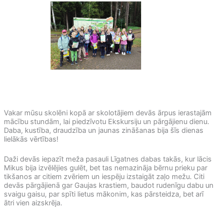
Vakar mūsu skolēni kopā ar skolotājiem devās ārpus ierastajām
mācību stundām, lai piedzīvotu Ekskursiju un pārgājienu dienu.
Daba, kustība, draudzība un jaunas zināšanas bija šīs dienas
lielākās vērtības!
Daži devās iepazīt meža pasauli Līgatnes dabas takās, kur lācis
Mikus bija izvēlējies gulēt, bet tas nemazināja bērnu prieku par
tikšanos ar citiem zvēriem un iespēju izstaigāt zaļo mežu. Citi
devās pārgājienā gar Gaujas krastiem, baudot rudenīgu dabu un
svaigu gaisu, par spīti lietus mākonim, kas pārsteidza, bet arī
ātri vien aizskrēja.