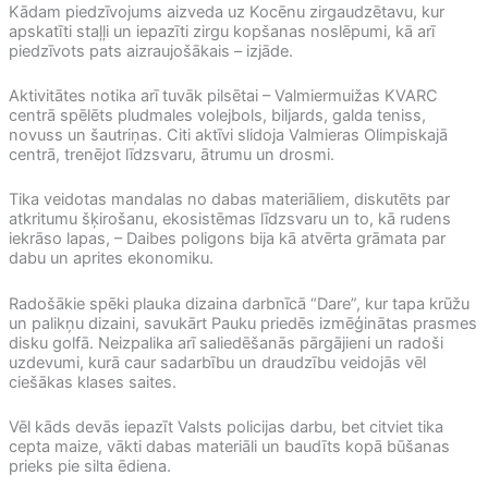
Kādam piedzīvojums aizveda uz Kocēnu zirgaudzētavu, kur
apskatīti staļļi un iepazīti zirgu kopšanas noslēpumi, kā arī
piedzīvots pats aizraujošākais – izjāde.
Aktivitātes notika arī tuvāk pilsētai – Valmiermuižas KVARC
centrā spēlēts pludmales volejbols, biljards, galda teniss,
novuss un šautriņas. Citi aktīvi slidoja Valmieras Olimpiskajā
centrā, trenējot līdzsvaru, ātrumu un drosmi.
Tika veidotas mandalas no dabas materiāliem, diskutēts par
atkritumu šķirošanu, ekosistēmas līdzsvaru un to, kā rudens
iekrāso lapas, – Daibes poligons bija kā atvērta grāmata par
dabu un aprites ekonomiku.
Radošākie spēki plauka dizaina darbnīcā “Dare”, kur tapa krūžu
un palikņu dizaini, savukārt Pauku priedēs izmēģinātas prasmes
disku golfā. Neizpalika arī saliedēšanās pārgājieni un radoši
uzdevumi, kurā caur sadarbību un draudzību veidojās vēl
ciešākas klases saites.
Vēl kāds devās iepazīt Valsts policijas darbu, bet citviet tika
cepta maize, vākti dabas materiāli un baudīts kopā būšanas
prieks pie silta ēdiena.