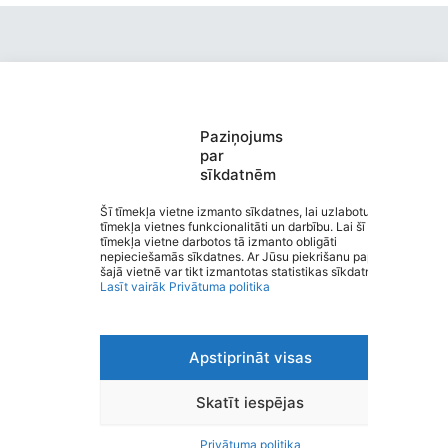
Paziņojums
par
Valmieras 5. vidusskola
sīkdatnēm
Draudzīgākā skola bērniem pašā Valmieras sirdī, pie ezeriņa!
Saziņa
Šī tīmekļa vietne izmanto sīkdatnes, lai uzlabotu
tīmekļa vietnes funkcionalitāti un darbību. Lai šī
Izvēlne
tīmekļa vietne darbotos tā izmanto obligāti
Ātrās saites
nepieciešamās sīkdatnes. Ar Jūsu piekrišanu papildus
Sociālie tīkli
šajā vietnē var tikt izmantotas statistikas sīkdatnes.
Lasīt vairāk
Privātuma politika
Apstiprināt visas
Viegli lasīt
Privātuma politika
Piekļūstamība
Skatīt iespējas
Ziņot par kļūdu
Personas datu aizsardzība
Privātuma politika