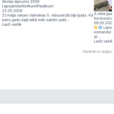
Skolas lepnums 2026
Lepojamies
Notikumi
Pasākumi
22.05.2026
3.vieta jau
21.maija vakars Valmieras 5. vidusskolā bija īpašs. Kā
Konkursi
Le
katru gadu šajā laikā mēs sakām pald...
09.05.202
Lasīt vairāk
Lepoja
komandu!
at...
Lasīt vairāk
Atpakaļ uz augšu