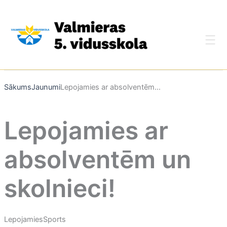
Skip
to
content
Sākums
Jaunumi
Lepojamies ar absolventēm...
Lepojamies ar
absolventēm un
skolnieci!
Lepojamies
Sports