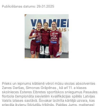
Publicēšanas datums: 29.01.2025
Prieks un lepnums klātienē vērot mūsu skolas absolventes
Zanes Daršas, Simonas Grāpēnas , kā arī 11. a klases
skolnieces Esteres Elbretes sportiskos sniegumus Pasaules
florbola čempionāta sievietēm kvalifikācijas spēlēs Latvijas
Valsts izlases sastāvā. Šovakar izcīnīta kārtējā uzvara, kas
priecēja ikvienu līdzjutēju tribīnēs. Paldies Jums, meitenes!