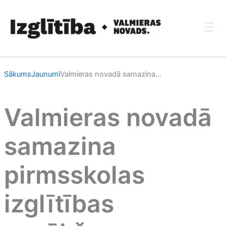
Skip
to
content
Sākums
Jaunumi
Valmieras novadā samazina...
Valmieras novadā
samazina
pirmsskolas
izglītības