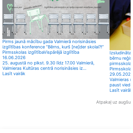
Pirms jaunā mācību gada Valmierā norisināsies
izglītības konference “Bērns, kurš [ne]der skolai?!”
Pirmsskolas izglītība
Vispārējā izglītība
Izsludināta
16.06.2026
bērnu reģis
25. augustā no plkst. 9.30 līdz 17.00 Valmierā,
pirmsskolas
Valmieras Kultūras centrā norisināsies iz...
Pirmsskolas
Lasīt vairāk
29.05.202
Valmieras n
paust viedo
Lasīt vairāk
Atpakaļ uz augšu