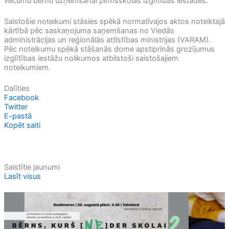
vecumu bērnu uzņemšanai pirmsskolas izglītības iestādēs.
Saistošie noteikumi stāsies spēkā normatīvajos aktos noteiktajā
kārtībā pēc saskaņojuma saņemšanas no Viedās
administrācijas un reģionālās attīstības ministrijas (VARAM).
Pēc noteikumu spēkā stāšanās dome apstiprinās grozījumus
izglītības iestāžu nolikumos atbilstoši saistošajiem
noteikumiem.
Dalīties
Facebook
Twitter
E-pastā
Kopēt saiti
Saistītie jaunumi
Lasīt visus