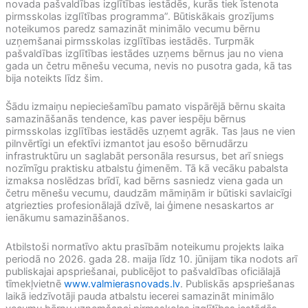
novada pašvaldības izglītības iestādēs, kurās tiek īstenota
pirmsskolas izglītības programma”. Būtiskākais grozījums
noteikumos paredz samazināt minimālo vecumu bērnu
uzņemšanai pirmsskolas izglītības iestādēs. Turpmāk
pašvaldības izglītības iestādes uzņems bērnus jau no viena
gada un četru mēnešu vecuma, nevis no pusotra gada, kā tas
bija noteikts līdz šim.
Šādu izmaiņu nepieciešamību pamato vispārējā bērnu skaita
samazināšanās tendence, kas paver iespēju bērnus
pirmsskolas izglītības iestādēs uzņemt agrāk. Tas ļaus ne vien
pilnvērtīgi un efektīvi izmantot jau esošo bērnudārzu
infrastruktūru un saglabāt personāla resursus, bet arī sniegs
nozīmīgu praktisku atbalstu ģimenēm. Tā kā vecāku pabalsta
izmaksa noslēdzas brīdī, kad bērns sasniedz viena gada un
četru mēnešu vecumu, daudzām māmiņām ir būtiski savlaicīgi
atgriezties profesionālajā dzīvē, lai ģimene nesaskartos ar
ienākumu samazināšanos.
Atbilstoši normatīvo aktu prasībām noteikumu projekts laika
periodā no 2026. gada 28. maija līdz 10. jūnijam tika nodots arī
publiskajai apspriešanai, publicējot to pašvaldības oficiālajā
tīmekļvietnē
www.valmierasnovads.lv
. Publiskās apspriešanas
laikā iedzīvotāji pauda atbalstu iecerei samazināt minimālo