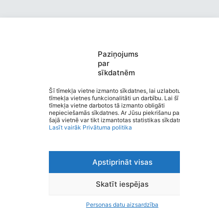
Paziņojums
Valmieras pirmsskolas izglītības
par
sīkdatnēm
iestāde “Vālodzīte”
Saziņa
Šī tīmekļa vietne izmanto sīkdatnes, lai uzlabotu
tīmekļa vietnes funkcionalitāti un darbību. Lai šī
Izvēlne
tīmekļa vietne darbotos tā izmanto obligāti
Ātrās saites
nepieciešamās sīkdatnes. Ar Jūsu piekrišanu papildus
Sociālie tīkli
šajā vietnē var tikt izmantotas statistikas sīkdatnes.
Lasīt vairāk
Privātuma politika
Apstiprināt visas
Viegli lasīt
Privātuma politika
Piekļūstamība
Skatīt iespējas
Ziņot par kļūdu
Personas datu aizsardzība
Personas datu aizsardzība
© 2026 Valmieras pirmsskolas izglītības iestāde “Vālodzīte”