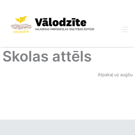
Skip
to
content
Skolas attēls
Atpakaļ uz augšu