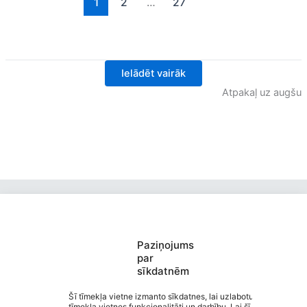
1
2
…
27
Ielādēt vairāk
Atpakaļ uz augšu
Paziņojums
par
sīkdatnēm
Valmieras Pārgaujas sākumskola
Saziņa
Šī tīmekļa vietne izmanto sīkdatnes, lai uzlabotu
tīmekļa vietnes funkcionalitāti un darbību. Lai šī