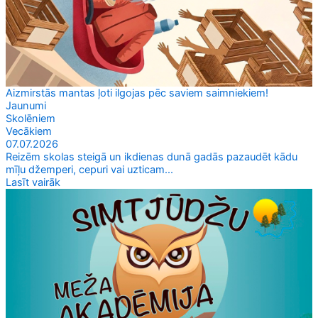
Aizmirstās mantas ļoti ilgojas pēc saviem saimniekiem!
Jaunumi
Skolēniem
Vecākiem
07.07.2026
Reizēm skolas steigā un ikdienas dunā gadās pazaudēt kādu
mīļu džemperi, cepuri vai uzticam...
Lasīt vairāk