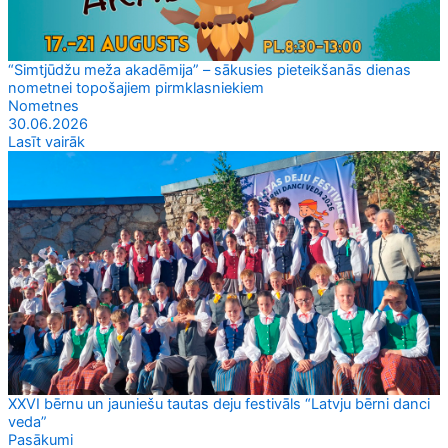
“Simtjūdžu meža akadēmija” – sākusies pieteikšanās dienas
nometnei topošajiem pirmklasniekiem
Nometnes
30.06.2026
Lasīt vairāk
XXVI bērnu un jauniešu tautas deju festivāls “Latvju bērni danci
veda”
Pasākumi