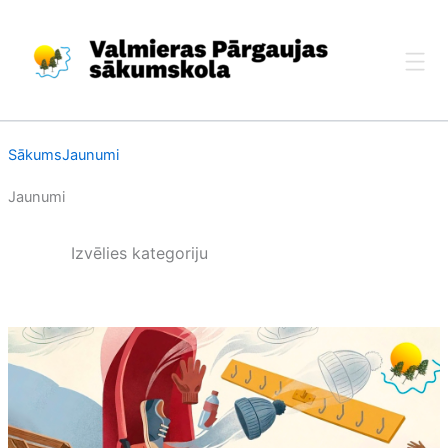
Skip
to
content
Sākums
Jaunumi
Jaunumi
Izvēlies kategoriju