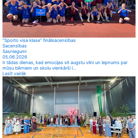
“Sporto visa klase” finālsacensības
Sacensības
Sasniegumi
05.06.2026
Ir tādas dienas, kad emocijas sit augstu vilni un lepnums par
mūsu bērniem un skolu vienkārši l...
Lasīt vairāk