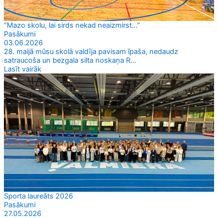
“Mazo skolu, lai sirds nekad neaizmirst…”
Pasākumi
03.06.2026
28. maijā mūsu skolā valdīja pavisam īpaša, nedaudz
satraucoša un bezgala silta noskaņa R...
Lasīt vairāk
Sporta laureāts 2026
Pasākumi
27.05.2026