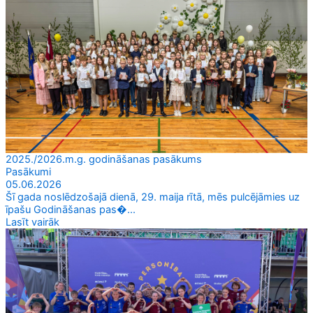
2025./2026.m.g. godināšanas pasākums
Pasākumi
05.06.2026
Šī gada noslēdzošajā dienā, 29. maija rītā, mēs pulcējāmies uz
īpašu Godināšanas pas�...
Lasīt vairāk