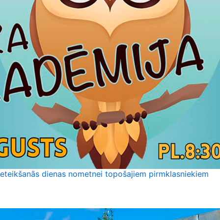
ieteikšanās dienas nometnei topošajiem pirmklasniekiem