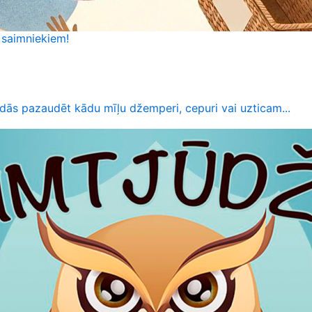
 saimniekiem!
dās pazaudēt kādu mīļu džemperi, cepuri vai uzticam...