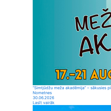
“Simtjūdžu meža akadēmija” – sākusies p
Nometnes
30.06.2026
Lasīt vairāk