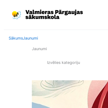
Skip
to
content
Sākums
Jaunumi
Jaunumi
Izvēlies kategoriju