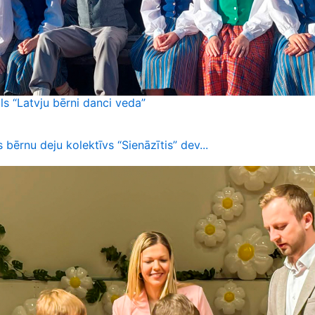
ls “Latvju bērni danci veda”
 bērnu deju kolektīvs “Sienāzītis” dev...