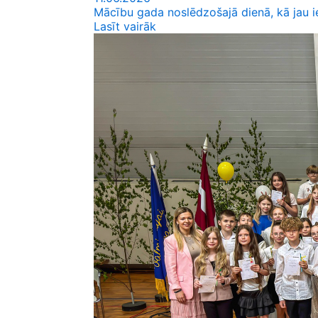
Mācību gada noslēdzošajā dienā, kā jau ie
Lasīt vairāk