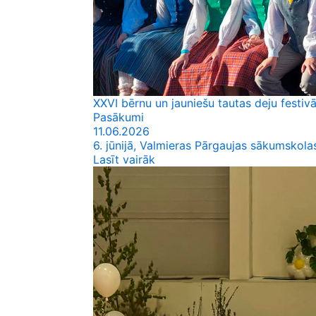
XXVI bērnu un jauniešu tautas deju festivā
Pasākumi
11.06.2026
6. jūnijā, Valmieras Pārgaujas sākumskolas
Lasīt vairāk