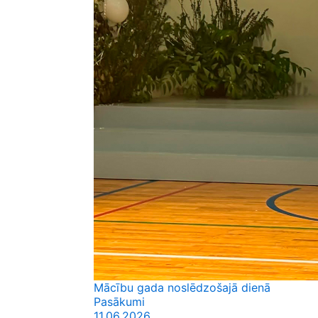
Mācību gada noslēdzošajā dienā
Pasākumi
11.06.2026