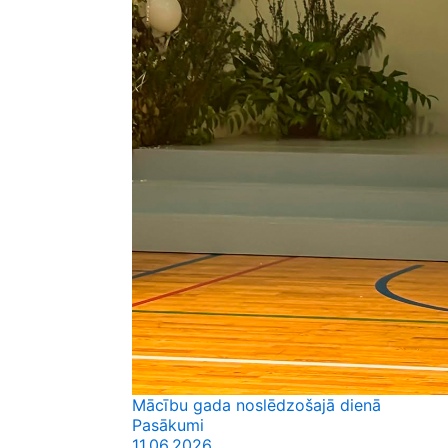
Mācību gada noslēdzošajā dienā
Pasākumi
11.06.2026