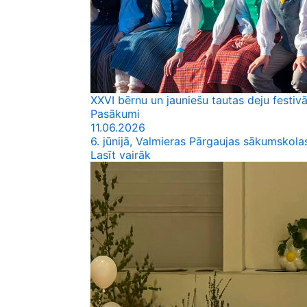
XXVI bērnu un jauniešu tautas deju festivā
Pasākumi
11.06.2026
6. jūnijā, Valmieras Pārgaujas sākumskolas
Lasīt vairāk