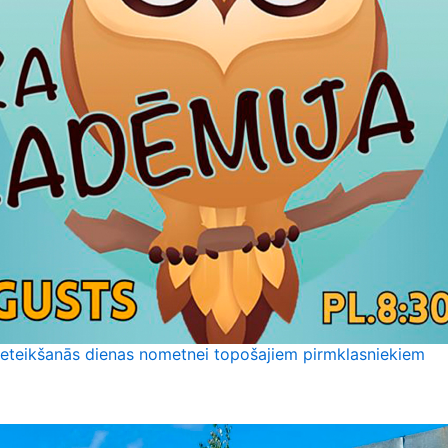
ieteikšanās dienas nometnei topošajiem pirmklasniekiem