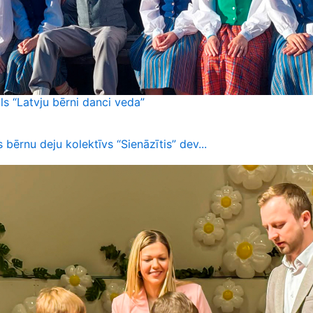
ls “Latvju bērni danci veda”
 bērnu deju kolektīvs “Sienāzītis” dev...