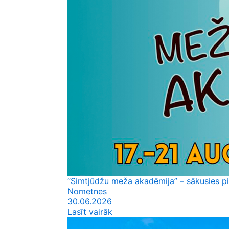
“Simtjūdžu meža akadēmija” – sākusies p
Nometnes
30.06.2026
Lasīt vairāk