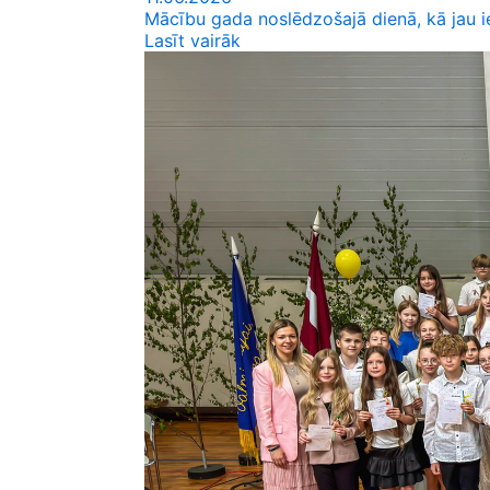
Mācību gada noslēdzošajā dienā, kā jau ie
Lasīt vairāk