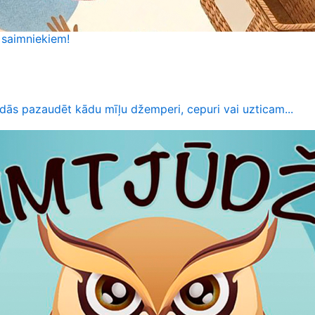
 saimniekiem!
dās pazaudēt kādu mīļu džemperi, cepuri vai uzticam...