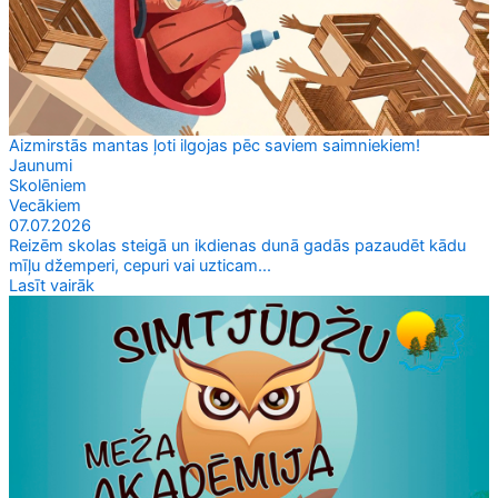
Aizmirstās mantas ļoti ilgojas pēc saviem saimniekiem!
Jaunumi
Skolēniem
Vecākiem
07.07.2026
Reizēm skolas steigā un ikdienas dunā gadās pazaudēt kādu
mīļu džemperi, cepuri vai uzticam...
Lasīt vairāk