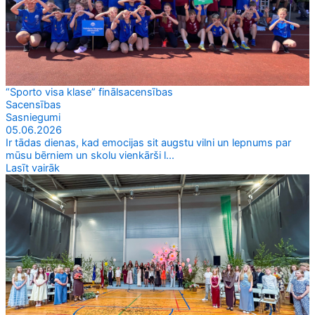
“Sporto visa klase” finālsacensības
Sacensības
Sasniegumi
05.06.2026
Ir tādas dienas, kad emocijas sit augstu vilni un lepnums par
mūsu bērniem un skolu vienkārši l...
Lasīt vairāk