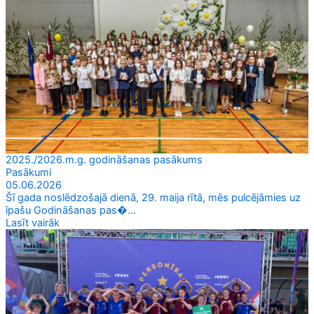
2025./2026.m.g. godināšanas pasākums
Pasākumi
05.06.2026
Šī gada noslēdzošajā dienā, 29. maija rītā, mēs pulcējāmies uz
īpašu Godināšanas pas�...
Lasīt vairāk