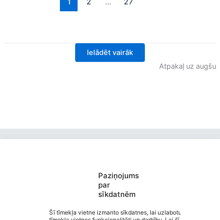
1
2
…
27
Ielādēt vairāk
Atpakaļ uz augšu
Paziņojums
par
sīkdatnēm
Valmieras Pārgaujas sākumskola
Saziņa
Šī tīmekļa vietne izmanto sīkdatnes, lai uzlabotu
tīmekļa vietnes funkcionalitāti un darbību. Lai šī