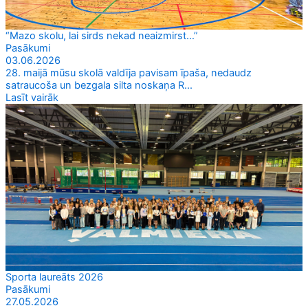
“Mazo skolu, lai sirds nekad neaizmirst…”
Pasākumi
03.06.2026
28. maijā mūsu skolā valdīja pavisam īpaša, nedaudz
satraucoša un bezgala silta noskaņa R...
Lasīt vairāk
Sporta laureāts 2026
Pasākumi
27.05.2026