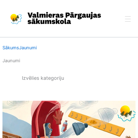
Skip
to
content
Sākums
Jaunumi
Jaunumi
Izvēlies kategoriju