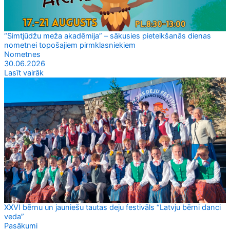
“Simtjūdžu meža akadēmija” – sākusies pieteikšanās dienas
nometnei topošajiem pirmklasniekiem
Nometnes
30.06.2026
Lasīt vairāk
XXVI bērnu un jauniešu tautas deju festivāls “Latvju bērni danci
veda”
Pasākumi