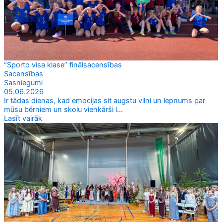
“Sporto visa klase” finālsacensības
Sacensības
Sasniegumi
05.06.2026
Ir tādas dienas, kad emocijas sit augstu vilni un lepnums par
mūsu bērniem un skolu vienkārši l...
Lasīt vairāk