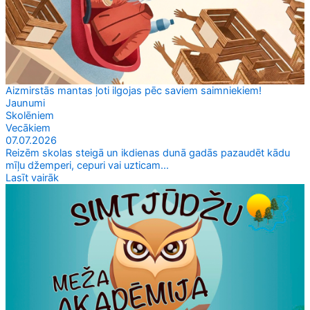
Aizmirstās mantas ļoti ilgojas pēc saviem saimniekiem!
Jaunumi
Skolēniem
Vecākiem
07.07.2026
Reizēm skolas steigā un ikdienas dunā gadās pazaudēt kādu
mīļu džemperi, cepuri vai uzticam...
Lasīt vairāk