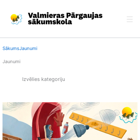
Skip
to
content
Sākums
Jaunumi
Jaunumi
Izvēlies kategoriju