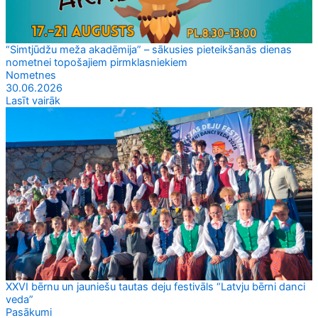
“Simtjūdžu meža akadēmija” – sākusies pieteikšanās dienas
nometnei topošajiem pirmklasniekiem
Nometnes
30.06.2026
Lasīt vairāk
XXVI bērnu un jauniešu tautas deju festivāls “Latvju bērni danci
veda”
Pasākumi