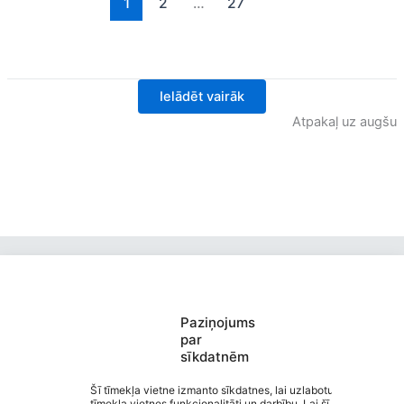
1
2
…
27
Ielādēt vairāk
Atpakaļ uz augšu
Paziņojums
par
sīkdatnēm
Valmieras Pārgaujas sākumskola
Saziņa
Šī tīmekļa vietne izmanto sīkdatnes, lai uzlabotu
tīmekļa vietnes funkcionalitāti un darbību. Lai šī