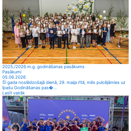
2025./2026.m.g. godināšanas pasākums
Pasākumi
05.06.2026
Šī gada noslēdzošajā dienā, 29. maija rītā, mēs pulcējāmies uz
īpašu Godināšanas pas�...
Lasīt vairāk