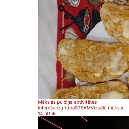
Mākslas pulciņa aktivitātes
Interešu izglītība
STEAM
Vizuālā māksla
14 attēli