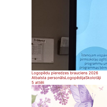
Logopēdu pieredzes brauciens 2026
Atbalsta personāls
Logopēdija
Skolotāji
5 attēli