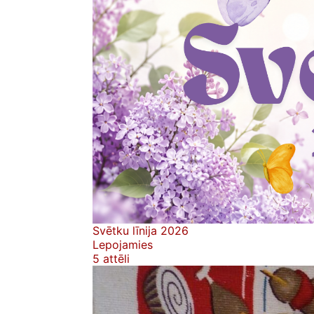
Svētku līnija 2026
Lepojamies
5 attēli