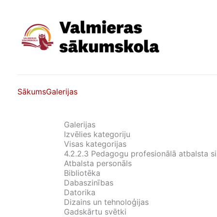
Skip
to
content
Sākums
Galerijas
Galerijas
Izvēlies kategoriju
Visas kategorijas
4.2.2.3 Pedagogu profesionālā atbalsta s
Atbalsta personāls
Bibliotēka
Dabaszinības
Datorika
Dizains un tehnoloģijas
Gadskārtu svētki