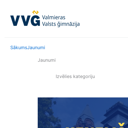
Skip
to
content
Sākums
Jaunumi
Jaunumi
Izvēlies kategoriju