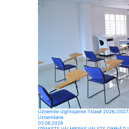
Uzņemtie izglītojamie 7.klasē 2026./2027.
Uzņemšana
03.06.2026
IZRAKSTS VALMIERAS VALSTS ĢIMNĀZIJA