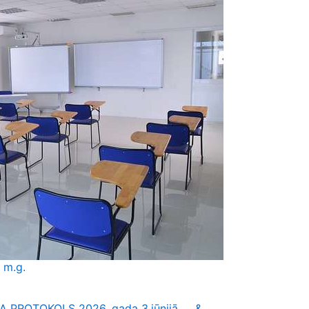
 m.g.
 PROTOKOLS 2026. gada 3.jūnijā &...