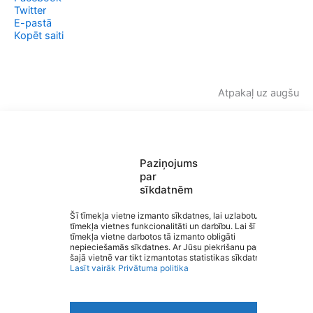
Twitter
E-pastā
Kopēt saiti
Atpakaļ uz augšu
Paziņojums
par
sīkdatnēm
Saziņa
Izvēlne
Šī tīmekļa vietne izmanto sīkdatnes, lai uzlabotu
tīmekļa vietnes funkcionalitāti un darbību. Lai šī
Ātrās saites
tīmekļa vietne darbotos tā izmanto obligāti
Sociālie tīkli
Valmieras Valsts ģimnāzija
nepieciešamās sīkdatnes. Ar Jūsu piekrišanu papildus
šajā vietnē var tikt izmantotas statistikas sīkdatnes.
Lasīt vairāk
Privātuma politika