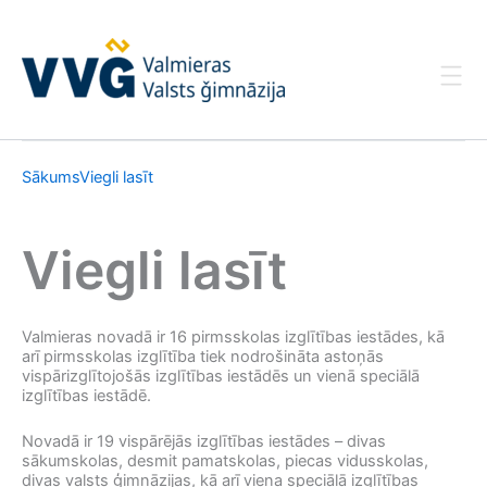
Skip
to
content
Sākums
Viegli lasīt
Viegli lasīt
Valmieras novadā ir 16 pirmsskolas izglītības iestādes, kā
arī pirmsskolas izglītība tiek nodrošināta astoņās
vispārizglītojošās izglītības iestādēs un vienā speciālā
izglītības iestādē.
Novadā ir 19 vispārējās izglītības iestādes – divas
sākumskolas, desmit pamatskolas, piecas vidusskolas,
divas valsts ģimnāzijas, kā arī viena speciālā izglītības