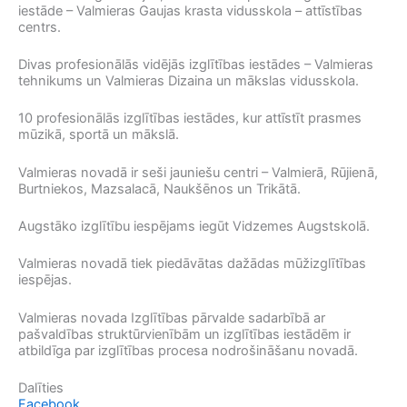
iestāde – Valmieras Gaujas krasta vidusskola – attīstības
centrs.
Divas profesionālās vidējās izglītības iestādes – Valmieras
tehnikums un Valmieras Dizaina un mākslas vidusskola.
10 profesionālās izglītības iestādes, kur attīstīt prasmes
mūzikā, sportā un mākslā.
Valmieras novadā ir seši jauniešu centri – Valmierā, Rūjienā,
Burtniekos, Mazsalacā, Naukšēnos un Trikātā.
Augstāko izglītību iespējams iegūt Vidzemes Augstskolā.
Valmieras novadā tiek piedāvātas dažādas mūžizglītības
iespējas.
Valmieras novada Izglītības pārvalde sadarbībā ar
pašvaldības struktūrvienībām un izglītības iestādēm ir
atbildīga par izglītības procesa nodrošināšanu novadā.
Dalīties
Facebook