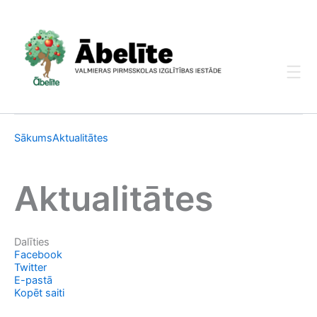
Skip
to
content
Sākums
Aktualitātes
Aktualitātes
Dalīties
Facebook
Twitter
E-pastā
Kopēt saiti