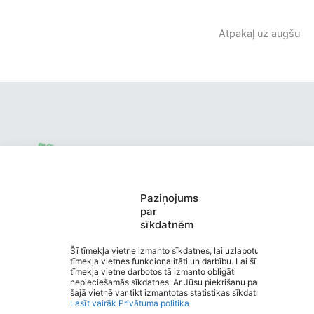
Atpakaļ uz augšu
Paziņojums
Valmieras pirmsskolas izglītības
par
sīkdatnēm
iestāde "Ābelīte"
Saziņa
Šī tīmekļa vietne izmanto sīkdatnes, lai uzlabotu
tīmekļa vietnes funkcionalitāti un darbību. Lai šī
Izvēlne
tīmekļa vietne darbotos tā izmanto obligāti
Ātrās saites
nepieciešamās sīkdatnes. Ar Jūsu piekrišanu papildus
Sociālie tīkli
šajā vietnē var tikt izmantotas statistikas sīkdatnes.
Lasīt vairāk
Privātuma politika