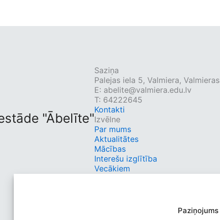
Saziņa
Palejas iela 5, Valmiera, Valmier
E:
abelite@valmiera.edu.lv
T: 64222645
Kontakti
estāde "Ābelīte"
Izvēlne
Par mums
Aktualitātes
Mācības
Interešu izglītība
Vecākiem
Dokumenti
Kontakti
Ātrās saites
Eliis
Paziņojums
Sociālie tīkli