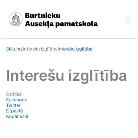
Skip
to
content
Sākums
Interešu izglītība
Interešu izglītība
Interešu izglītība
Dalīties
Facebook
Twitter
E-pastā
Kopēt saiti