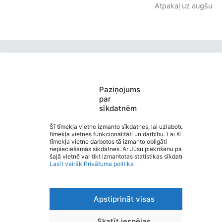
Atpakaļ uz augšu
Paziņojums
par
sīkdatnēm
Burtnieku Ausekļa pamatskola
Saziņa
Šī tīmekļa vietne izmanto sīkdatnes, lai uzlabotu
tīmekļa vietnes funkcionalitāti un darbību. Lai šī
Izvēlne
tīmekļa vietne darbotos tā izmanto obligāti
Ātrās saites
nepieciešamās sīkdatnes. Ar Jūsu piekrišanu papildus
Sociālie tīkli
šajā vietnē var tikt izmantotas statistikas sīkdatnes.
Lasīt vairāk
Privātuma politika
Apstiprināt visas
Viegli lasīt
Privātuma politika
Piekļūstamība
Skatīt iespējas