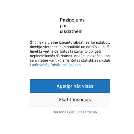
Paziņojums
par
sīkdatnēm
Burtnieku Ausekļa pamatskola
Saziņa
Šī tīmekļa vietne izmanto sīkdatnes, lai uzlabotu
tīmekļa vietnes funkcionalitāti un darbību. Lai šī
Izvēlne
tīmekļa vietne darbotos tā izmanto obligāti
Ātrās saites
nepieciešamās sīkdatnes. Ar Jūsu piekrišanu papildus
Sociālie tīkli
šajā vietnē var tikt izmantotas statistikas sīkdatnes.
Lasīt vairāk
Privātuma politika
Apstiprināt visas
Viegli lasīt
Privātuma politika
Piekļūstamība
Skatīt iespējas
Ziņot par kļūdu
Personas datu aizsardzība
Personas datu aizsardzība
© 2026 Burtnieku Ausekļa pamatskola