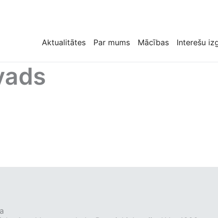
Aktualitātes
Par mums
Mācības
Interešu iz
vads
a