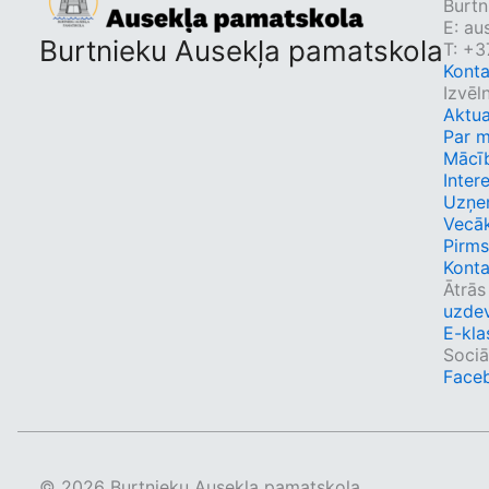
Burtn
E:
au
Burtnieku Ausekļa pamatskola
T: +3
Konta
Izvēl
Aktua
Par 
Mācī
Inter
Uzņe
Vecā
Pirms
Konta
Ātrās
uzdev
E-kla
Sociāl
Face
© 2026 Burtnieku Ausekļa pamatskola