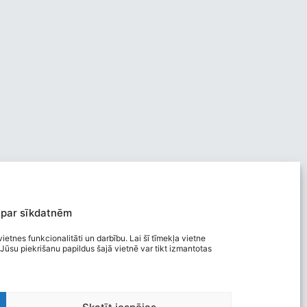
 par sīkdatnēm
ietnes funkcionalitāti un darbību. Lai šī tīmekļa vietne
Jūsu piekrišanu papildus šajā vietnē var tikt izmantotas
Viegli lasīt