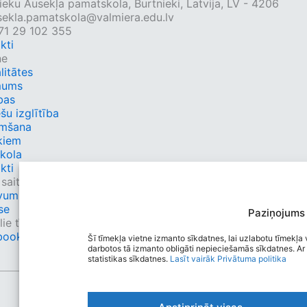
ieku Ausekļa pamatskola, Burtnieki, Latvija, LV - 4206
sekla.pamatskola@valmiera.edu.lv
71 29 102 355
kti
ne
litātes
mums
bas
ešu izglītība
mšana
kiem
kola
kti
 saites
umi.lv
se
Paziņojums
ie tīkli
book
Šī tīmekļa vietne izmanto sīkdatnes, lai uzlabotu tīmekļa v
darbotos tā izmanto obligāti nepieciešamās sīkdatnes. Ar 
statistikas sīkdatnes.
Lasīt vairāk
Privātuma politika