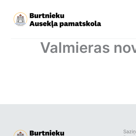
Skip
to
content
Valmieras no
Saziņ