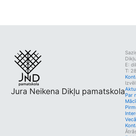
Sazi
Dikļ
E:
di
T: 2
Kont
Izvē
Aktu
Jura Neikena Dikļu pamatskola
Par
Māc
Pirm
Inter
Vec
Kont
Ātrā