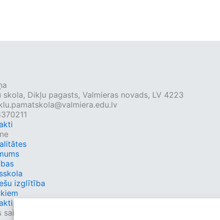
ņa
u skola, Dikļu pagasts, Valmieras novads, LV 4223
klu.pamatskola@valmiera.edu.lv
8370211
akti
lne
alitātes
 mums
ības
sskola
ešu izglītība
ākiem
akti
s saites