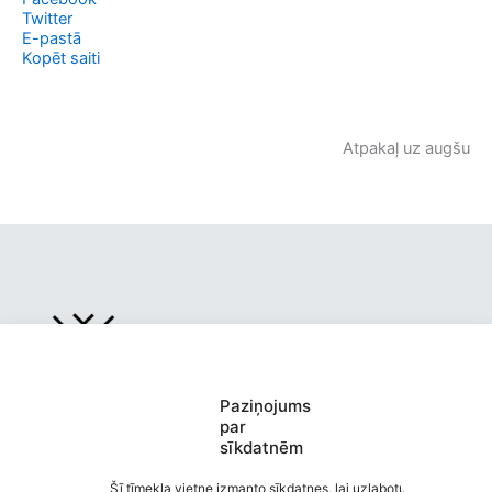
Twitter
E-pastā
Kopēt saiti
Atpakaļ uz augšu
Paziņojums
par
sīkdatnēm
Jura Neikena Dikļu pamatskola
Saziņa
Šī tīmekļa vietne izmanto sīkdatnes, lai uzlabotu