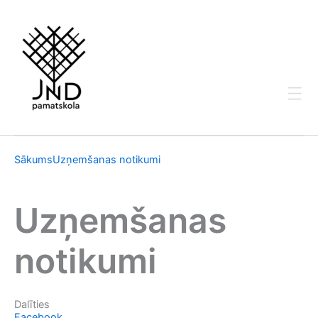
Skip
to
content
Sākums
Uzņemšanas notikumi
Uzņemšanas
notikumi
Dalīties
Facebook