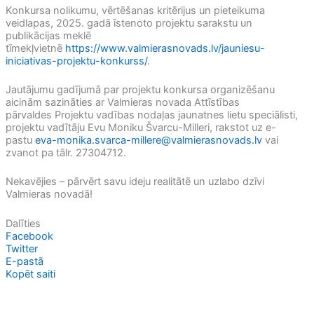
Konkursa nolikumu, vērtēšanas kritērijus un pieteikuma
veidlapas, 2025. gadā īstenoto projektu sarakstu un
publikācijas meklē
tīmekļvietnē
https://www.valmierasnovads.lv/jauniesu-
iniciativas-projektu-konkurss/
.
Jautājumu gadījumā par projektu konkursa organizēšanu
aicinām sazināties ar Valmieras novada Attīstības
pārvaldes Projektu vadības nodaļas jaunatnes lietu speciālisti,
projektu vadītāju Evu Moniku Švarcu-Milleri, rakstot uz e-
pastu
eva-monika.svarca-millere@valmierasnovads.lv
vai
zvanot pa tālr. 27304712.
Nekavējies – pārvērt savu ideju realitātē un uzlabo dzīvi
Valmieras novadā!
Dalīties
Facebook
Twitter
E-pastā
Kopēt saiti