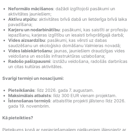
Neformālo mācīšanos
: dažādi izglītojoši pasākumi un
aktivitātes jauniešiem;
Aktīvu atpūtu
: aktivitātes brīvā dabā un lietderīga brīvā laika
pavadīšana;
Karjeru un nodarbinātību
: pasākumi, kas saistīti ar profesiju
iepazīšanu, karjeras izglītību un iesaisti brīvprātīgajā darbā;
Vides aizsardzību
: pasākumi, kas vērsti uz dabas
saudzēšanu un ekoloģisko domāšanu Valmieras novadā;
Vides labiekārtošanu
: jaunas, jauniešiem draudzīgas vides
veidošana un esošās infrastruktūras uzlabošana;
Radošo pašizpausmi
: izstāžu veidošana, radošās darbnīcas
un citas kultūras aktivitātes.
Svarīgi termiņi un nosacījumi:
Pieteikšanās
: līdz 2026. gada 7. augustam.
Maksimālais atbalsts
: līdz 300 EUR vienam projektam.
Īstenošanas termiņš
: atbalstītie projekti jāīsteno līdz 2026.
gada 19. novembrim.
Kā pieteikties?
Pieteikums kopā ar nepieciešamajiem pielikumiem jāiesniedz ar