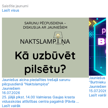
Saistītie jaunumi
Lasīt visus
Jauniešus a
Jauniešus aicina piedalīties trešajā sarunu
“Burtnieku 
pēcpusdienā "Naktslampiņa"
Jauniešiem
Jauniešiem
15.07.2026
16.07.2026
Lasīt vairāk
25. jūlijā plkst. 14.00 Valmieras Gaujas krasta
vidusskolas attīstības centra pagalmā (Pāvila ...
Lasīt vairāk