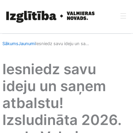
Skip
to
content
Sākums
Jaunumi
Iesniedz savu ideju un sa...
Iesniedz savu
ideju un saņem
atbalstu!
Izsludināta 2026.