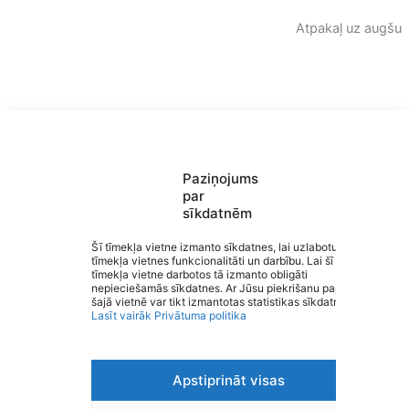
Atpakaļ uz augšu
Paziņojums
par
sīkdatnēm
Saziņa
Šī tīmekļa vietne izmanto sīkdatnes, lai uzlabotu
tīmekļa vietnes funkcionalitāti un darbību. Lai šī
Izvēlne
tīmekļa vietne darbotos tā izmanto obligāti
Ātrās saites
Izglītība Valmieras novadā
nepieciešamās sīkdatnes. Ar Jūsu piekrišanu papildus
Sociālie tīkli
šajā vietnē var tikt izmantotas statistikas sīkdatnes.
Lasīt vairāk
Privātuma politika
Apstiprināt visas
Viegli lasīt
Privātuma politika