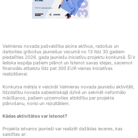
Valmieras novada pašvaldība aicina aktīvus, radošus un
darboties gribošus jauniešus vecumā no 13 līdz 30 gadiem
piedalīties 2026. gada jauniešu iniciatīvu projektu konkursā. Šī ir
lieliska iespēja pašiem plānot un īstenot savas idejas, saņemot
finansiālu atbalstu līdz pat 300 EUR vienas iniciatīvas
realizēšanai.
Konkursa mērķis ir veicināt Valmieras novada jauniešu aktivitāti,
līdzdalību novada sabiedriskajā dzīvē un sekmēt neformālo
mācīšanos, pašiem uzņemoties atbildību par projekta
plānošanu, norisi un rezultātiem.
Kādas aktivitātes var īstenot?
Projekta ietvaros jaunieši var realizēt dažādas ieceres, kas
saistītas ar: