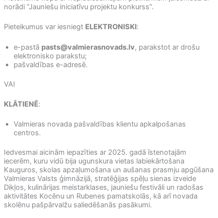
norādi “Jauniešu iniciatīvu projektu konkurss”.
Pieteikumus var iesniegt
ELEKTRONISKI
:
e-pastā
pasts@valmierasnovads.lv
, parakstot ar drošu
elektronisko parakstu;
pašvaldības e-adresē.
VAI
KLĀTIENĒ
:
Valmieras novada pašvaldības klientu apkalpošanas
centros.
Iedvesmai aicinām iepazīties ar 2025. gadā īstenotajām
iecerēm, kuru vidū bija ugunskura vietas labiekārtošana
Kauguros, skolas apzaļumošana un aušanas prasmju apgūšana
Valmieras Valsts ģimnāzijā, stratēģijas spēļu sienas izveide
Dikļos, kulinārijas meistarklases, jauniešu festivāli un radošas
aktivitātes Kocēnu un Rubenes pamatskolās, kā arī novada
skolēnu pašpārvalžu saliedēšanās pasākumi.