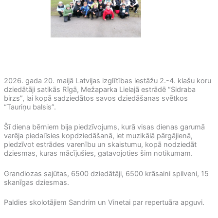
2026. gada 20. maijā Latvijas izglītības iestāžu 2.-4. klašu koru
dziedātāji satikās Rīgā, Mežaparka Lielajā estrādē “Sidraba
birzs”, lai kopā sadziedātos savos dziedāšanas svētkos
“Tauriņu balsis”.
Šī diena bērniem bija piedzīvojums, kurā visas dienas garumā
varēja piedalīsies kopdziedāšanā, iet muzikālā pārgājienā,
piedzīvot estrādes varenību un skaistumu, kopā nodziedāt
dziesmas, kuras mācījušies, gatavojoties šim notikumam.
Grandiozas sajūtas, 6500 dziedātāji, 6500 krāsaini spilveni, 15
skanīgas dziesmas.
Paldies skolotājiem Sandrim un Vinetai par repertuāra apguvi.