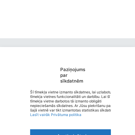
Paziņojums
par
sīkdatnēm
J.Endzelīna Kauguru pamatskola
Saziņa
Šī tīmekļa vietne izmanto sīkdatnes, lai uzlabotu
tīmekļa vietnes funkcionalitāti un darbību. Lai šī
Izvēlne
tīmekļa vietne darbotos tā izmanto obligāti
Ātrās saites
nepieciešamās sīkdatnes. Ar Jūsu piekrišanu papildus
Sociālie tīkli
šajā vietnē var tikt izmantotas statistikas sīkdatnes.
Lasīt vairāk
Privātuma politika