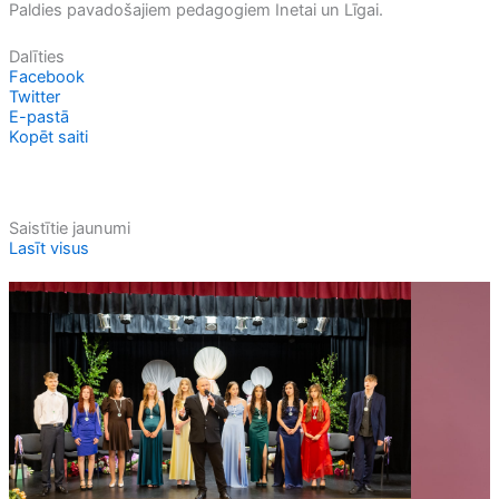
Paldies pavadošajiem pedagogiem Inetai un Līgai.
Dalīties
Facebook
Twitter
E-pastā
Kopēt saiti
Saistītie jaunumi
Lasīt visus