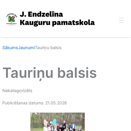
Skip
to
content
Sākums
Jaunumi
Tauriņu balsis
Tauriņu balsis
Nekategorizēts
Publicēšanas datums: 21.05.2026