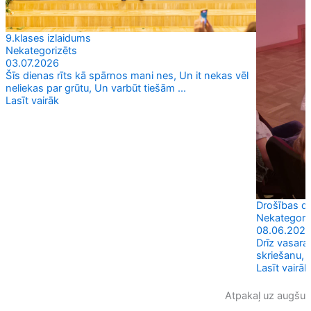
9.klases izlaidums
Nekategorizēts
03.07.2026
Šīs dienas rīts kā spārnos mani nes, Un it nekas vēl
neliekas par grūtu, Un varbūt tiešām ...
Lasīt vairāk
Drošības d
Nekategori
08.06.202
Drīz vasara
skriešanu, 
Lasīt vairāk
Atpakaļ uz augšu