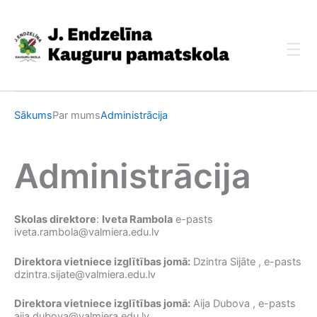
Skip
to
content
Sākums
Par mums
Administrācija
Administrācija
Skolas direktore
:
Iveta Rambola
e-pasts
iveta.rambola@valmiera.edu.lv
Direktora vietniece izglītības jomā:
Dzintra Sijāte , e-pasts
dzintra.sijate@valmiera.edu.lv
Direktora vietniece izglītības jomā:
Aija Dubova , e-pasts
aija.dubova@valmiera.edu.lv