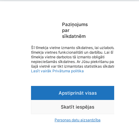
Paziņojums
par
sīkdatnēm
J.Endzelīna Kauguru pamatskola
Saziņa
Šī tīmekļa vietne izmanto sīkdatnes, lai uzlabotu
tīmekļa vietnes funkcionalitāti un darbību. Lai šī
Izvēlne
tīmekļa vietne darbotos tā izmanto obligāti
Ātrās saites
nepieciešamās sīkdatnes. Ar Jūsu piekrišanu papildus
Sociālie tīkli
šajā vietnē var tikt izmantotas statistikas sīkdatnes.
Lasīt vairāk
Privātuma politika
Apstiprināt visas
Viegli lasīt
Privātuma politika
Piekļūstamība
Skatīt iespējas
Ziņot par kļūdu
Personas datu aizsardzība
Personas datu aizsardzība
© 2026 J.Endzelīna Kauguru pamatskola