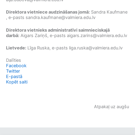
Direktora vietniece audzināšanas jomā:
Sandra Kaufmane
, e-pasts
sandra.kaufmane@valmiera.edu.lv
Direktora vietnieks administratīvi saimnieciskajā
darbā:
Aigars Zariņš, e-pasts
aigars.zarins@valmiera.edu.lv
Lietvede:
Līga Ruska, e-pasts
liga.ruska@valmiera.edu.lv
Dalīties
Facebook
Twitter
E-pastā
Kopēt saiti
Atpakaļ uz augšu